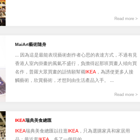
Read more >
MaiArt藝術隨身
... 因為這是最能表現藝術創作者心思的表達方式，不過有見
香港人室內掛畫的風氣不盛行，負擔得起那班買畫人傾向買
名作，普羅大眾買畫的話情願幫襯
IKEA
，為誘使更多人接
觸藝術，欣賞藝術，才想到由生活產品入手。 ...
Read more >
IKEA
瑞典美食總匯
IKEA
瑞典美食總匯以往逛
IKEA
，只為選購家具和家居用
品；最近逛
IKEA
，多了一個目的 ...