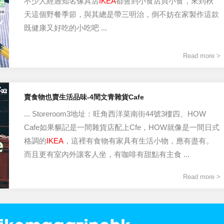
不少人經過知名傢具店
IKEA
都會到小食店買小食，來到秋
天這個野餐季節，與其總是帶三明治，倒不妨在家製作這款
既健康又好吃的小吃吧 ...
Read more >
賣食物也賣生活品味-4間文青雜貨Cafe
... Storeroom3地址：旺角西洋菜南街44號3樓四、HOW
Cafe如果貘記是一間雜貨店配上Cfe，HOW就像是一間日式
格調的
IKEA
，這裡有食物有家具有生活小物，應有盡有。
而且更有室內外讓客人坐，有咖啡有甜點有主食 ...
Read more >