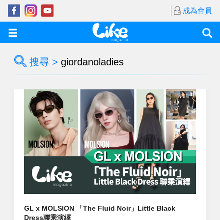
成為會員
搜尋 >
giordanoladies
GL x MOLSION 「The Fluid Noir」Little Black
Dress聯乘演繹