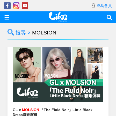
成為會員
搜尋 >
MOLSION
GL x
MOLSION
「The Fluid Noir」Little Black
Dress聯乘演繹