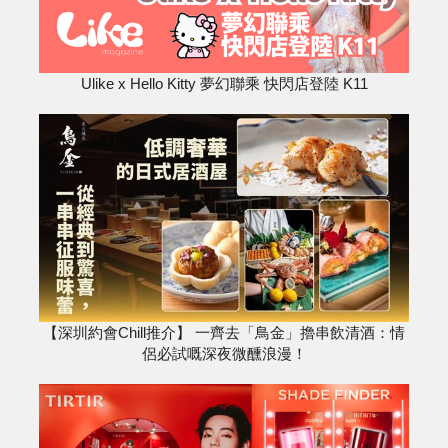
Ulike x Hello Kitty 夢幻聯乘 快閃店登陸 K11
【深圳約會Chill推介】 一齊去「鳥金」擼串飲清酒：情
侶必試嘅深夜微醺浪漫！