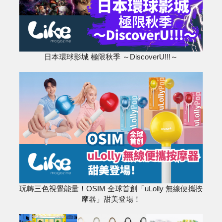
日本環球影城 極限秋季 ～DiscoverU!!!～
玩轉三色視覺能量！OSIM 全球首創「uLolly 無線便攜按
摩器」甜美登場！