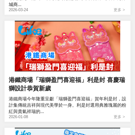
城商...
2026-03-24
更多 >
港鐵商場「瑞獅盈門喜迎福」利是封 喜慶瑞
獅設計恭賀新歲
港鐵商場今年隆重呈獻「瑞獅盈門喜迎福」賀年利是封，設
計集傳統吉祥與現代美學於一身。利是封選用典雅瑰麗的粉
紅與貴氣祥瑞的...
2026-01-08
更多 >