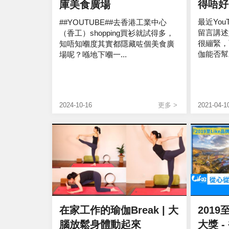
得唔好
庫美食廣場
最近Yo
##YOUTUBE##去香港工業中心
留言講述
（香工）shopping買衫就試得多，
很繃緊，
知唔知嗰度其實都隱藏咗個美食廣
伽能否幫
場呢？喺地下嗰一...
2024-10-16
更多 >
2021-04-1
在家工作的瑜伽Break | 大
2019
腦放鬆身體動起來
大獎 