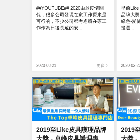
##YOUTUBE## 2020由於疫情關
早前Like
係，很多公司發現在家工作原來是
品牌大獎
可行的，不少公司都考慮將在家工
綠色•愛
作作為日後長遠的安...
投選...
2020-08-21
更多 >
2020-02-2
2019至Like皮具護理品牌
2019
大獎 - 卓峰皮具護理專...
大獎 - E