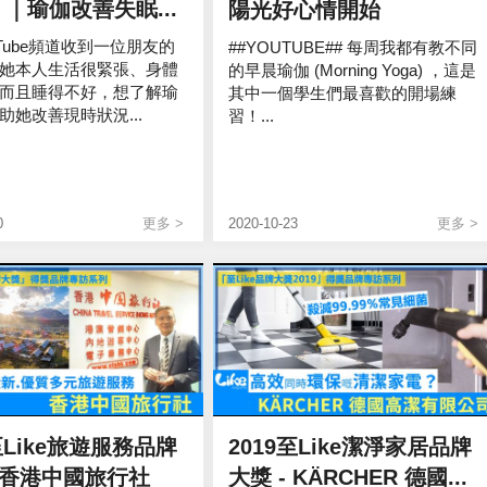
 ｜瑜伽改善失眠...
陽光好心情開始
uTube頻道收到一位朋友的
##YOUTUBE## 每周我都有教不同
她本人生活很緊張、身體
的早晨瑜伽 (Morning Yoga) ，這是
而且睡得不好，想了解瑜
其中一個學生們最喜歡的開場練
助她改善現時狀況...
習！...
0
更多 >
2020-10-23
更多 >
至Like旅遊服務品牌
2019至Like潔淨家居品牌
- 香港中國旅行社
大獎 - KÄRCHER 德國...