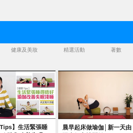
健康及美妝
精選活動
著數
Tips】生活緊張睡
晨早起床做瑜伽│新一天由