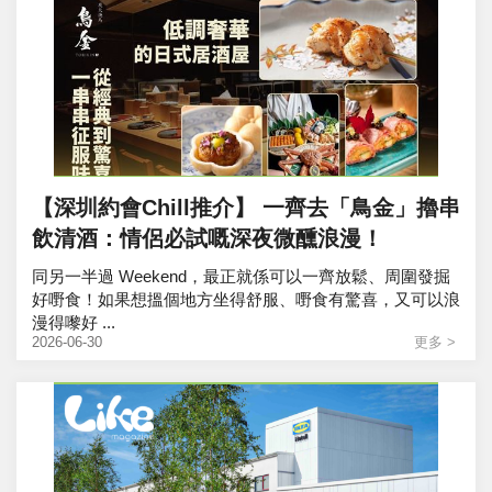
【深圳約會Chill推介】 一齊去「鳥金」擼串
飲清酒：情侶必試嘅深夜微醺浪漫！
同另一半過 Weekend，最正就係可以一齊放鬆、周圍發掘
好嘢食！如果想搵個地方坐得舒服、嘢食有驚喜，又可以浪
漫得嚟好 ...
2026-06-30
更多 >