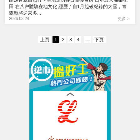
田 在八户體驗在地文化 經歷了自1月起破紀錄的大雪，青
森縣將迎來多...
2026-03-24
更多 >
上頁
1
2
3
4
...
下頁