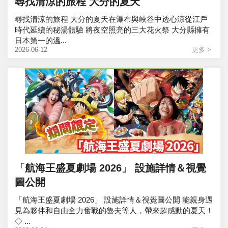
尋找清涼的旅程 大分的夏天
尋找清涼的旅程 大分的夏天在瀑布與峽谷中透心涼從江戶
時代延續的秘湯體驗 將夜空照亮的三大花火祭 大分縣擁有
日本第一的溫...
2026-06-12
更多 >
「航海王盛夏劇場 2026」 設施詳情＆視覺
圖公開
「航海王盛夏劇場 2026」 設施詳情＆視覺圖公開 能親身遇
見為夥伴和自由全力奮戰的魯夫等人，帶來超感動的夏天！
◇ ...