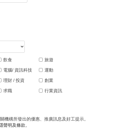
飲食
旅遊
電腦/ 資訊科技
運動
理財 / 投資
創業
求職
行業資訊
業夥伴/相關機構所發出的優惠、推廣訊息及好工提示。
隱聲明及條款
。