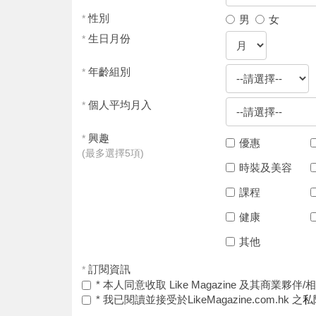
性別
男
女
*
生日月份
*
年齡組別
*
個人平均月入
*
興趣
*
優惠
(最多選擇5項)
時裝及美容
課程
健康
其他
訂閱資訊
*
* 本人同意收取 Like Magazine 及其商
* 我已閱讀並接受於LikeMagazine.com.hk 之
私