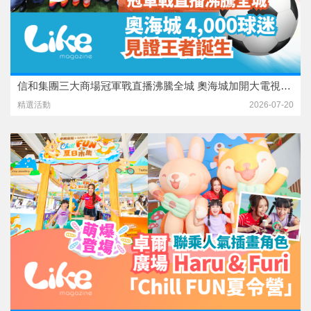
信和集團三大商場冠軍戰直播沸騰全城 奧海城加開大電視迎4,000球迷 見證王者誕生
精選活動
2026-07-20