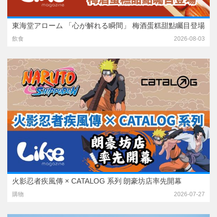
東海堂アローム 「心が解れる瞬間」 梅酒蛋糕甜點矚目登場
飲食
2026-08-03
火影忍者疾風傳 × CATALOG 系列 朗豪坊店率先開幕
購物
2026-07-27