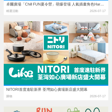
卓爾廣場「Chill FUN夏令營」萌爆登場 人氣插畫角色Haru & Furi首度進駐屯門
精選活動
2026-07-17
NITORI首度進駐新界 荃灣如心廣場新店盛大開幕
購物
2026-07-17