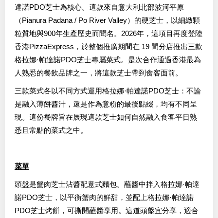
達諾PDO芝士為核心。這款來自意大利北部波河平原
（Pianura Padana / Po River Valley）的硬芝士，以細緻顆
粒質地與900年生產歷史而聞名。2026年，這項目再度登陸
香港PizzaExpress，於整個推廣期間在 19 間分店推出三款
格拉娜·帕達諾PDO芝士專屬菜式。是次合作通過香港最為
人熟悉的餐飲品牌之一，將這款芝士帶到食客面前。
三款菜式各以不同方式運用格拉娜·帕達諾PDO芝士：不論
是融入薄餅醬汁，還是作為意粉的最後點綴，均有不同呈
現。這份餐牌旨在展現這款芝士如何自然融入食客平日熟
悉且常點的菜式之中。
菜單
頭盤是蟹肉芝士沾醬配意式麵包。蘸醬中拌入格拉娜·帕達
諾PDO芝士，以平衡蟹肉的鮮甜，並配上格拉娜·帕達諾
PDO芝士烤餅，可撕開蘸醬享用。這道頭盤宜分享，適合