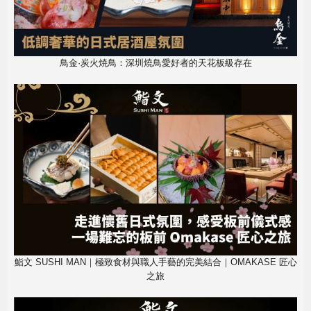
鳥金·炭火焼鳥：深圳燒鳥愛好者的天花板級存在
鮨文 SUSHI MAN｜極致食材與職人手藝的完美結合｜OMAKASE 匠心
之旅