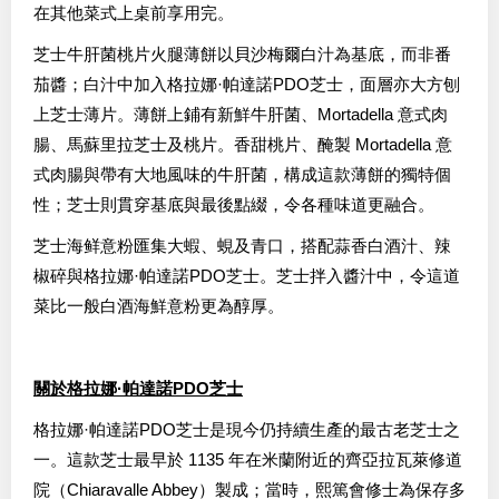
在其他菜式上桌前享用完。
芝士牛肝菌桃片火腿薄餅以貝沙梅爾白汁為基底，而非番
茄醬；白汁中加入格拉娜·帕達諾PDO芝士，面層亦大方刨
上芝士薄片。薄餅上鋪有新鮮牛肝菌、Mortadella 意式肉
腸、馬蘇里拉芝士及桃片。香甜桃片、醃製 Mortadella 意
式肉腸與帶有大地風味的牛肝菌，構成這款薄餅的獨特個
性；芝士則貫穿基底與最後點綴，令各種味道更融合。
芝士海鲜意粉匯集大蝦、蜆及青口，搭配蒜香白酒汁、辣
椒碎與格拉娜·帕達諾PDO芝士。芝士拌入醬汁中，令這道
菜比一般白酒海鮮意粉更為醇厚。
關於格拉娜·帕達諾PDO芝士
格拉娜·帕達諾PDO芝士是現今仍持續生產的最古老芝士之
一。這款芝士最早於 1135 年在米蘭附近的齊亞拉瓦萊修道
院（Chiaravalle Abbey）製成；當時，熙篤會修士為保存多