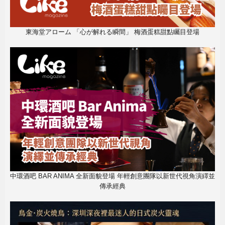
東海堂アローム 「心が解れる瞬間」 梅酒蛋糕甜點矚目登場
中環酒吧 BAR ANIMA 全新面貌登場 年輕創意團隊以新世代視角演繹並
傳承經典