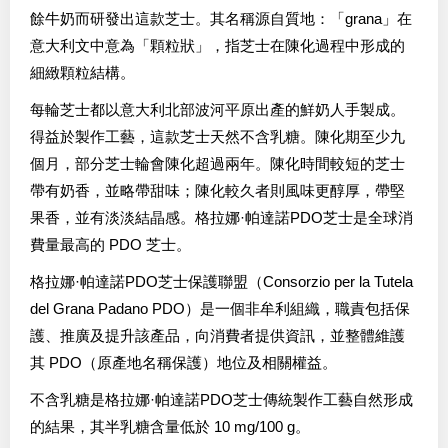
餘牛奶而研發出這款芝士。其名稱源自質地：「grana」在
意大利文中意為「顆粒狀」，指芝士在陳化過程中形成的
細緻顆粒結構。
每輪芝士都以意大利北部波河平原出產的鮮奶人手製成。
得益於製作工藝，這款芝士天然不含乳糖。陳化期至少九
個月，部分芝士輪會陳化超過兩年。陳化時間較短的芝士
帶有奶香，並略帶甜味；陳化較久者則風味更醇厚，帶堅
果香，並有淡淡結晶感。格拉娜·帕達諾PDO芝士是全球消
費量最高的 PDO 芝士。
格拉娜·帕達諾PDO芝士保護聯盟（Consorzio per la Tutela
del Grana Padano PDO）是一個非牟利組織，職責包括保
護、推廣及提升該產品，向消費者提供資訊，並整體維護
其 PDO（原產地名稱保護）地位及相關權益。
不含乳糖是格拉娜·帕達諾PDO芝士傳統製作工藝自然形成
的結果，其半乳糖含量低於 10 mg/100 g。