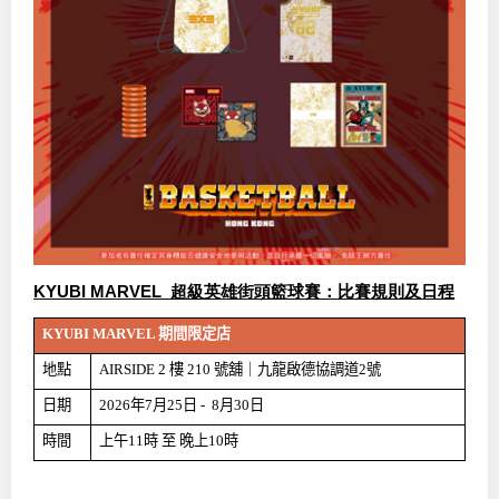
KYUBI MARVEL 超級英雄街頭籃球賽：比賽規則及日程
KYUBI MARVEL
期間限定店
地點
AIRSIDE 2
樓
210
號舖｜九龍啟德協調道
2
號
日期
2026
年
7
月
25
日
-
8
月
30
日
時間
上午
11
時
至
晚上
10
時