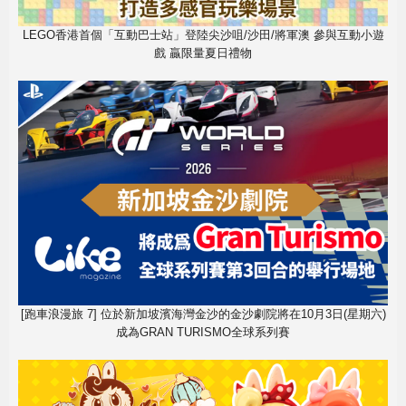
LEGO香港首個「互動巴士站」登陸尖沙咀/沙田/將軍澳 參與互動小遊
戲 贏限量夏日禮物
[跑車浪漫旅 7] 位於新加坡濱海灣金沙的金沙劇院將在10月3日(星期六)
成為GRAN TURISMO全球系列賽