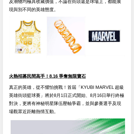
及潮物均極具收藏價值，不論在街頭還是球場上，都能展
現與別不同的英雄態度。
火熱招募民間高手！8.16 爭奪無限寶石
真正的英雄，從不懼怕挑戰！首屆「KYUBI MARVEL 超級
英雄街頭籃球賽」將於8月1日正式開始、8月16日舉行終極
對決，更將有神秘明星隊伍壓軸爭霸，並與參賽選手及現
場觀眾近距離熱情互動。