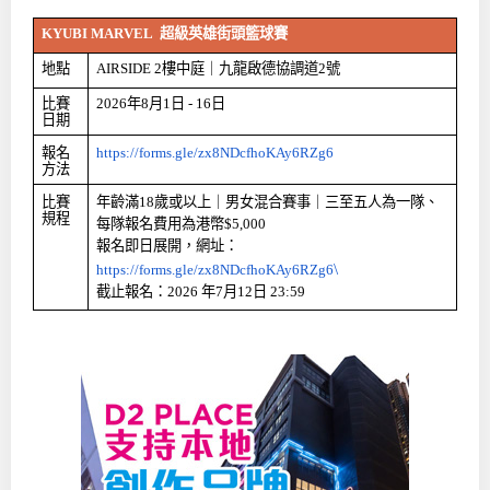
KYUBI MARVEL
超級英雄街頭籃球賽
地點
AIRSIDE 2
樓中庭｜九龍啟德協調道
2
號
比賽
2026
年
8
月
1
日
- 16
日
日期
報名
https://forms.gle/zx8NDcfhoKAy6RZg6
方法
比賽
年齡滿
18
歲或以上｜男女混合賽事｜三至五人為一隊、
規程
每隊報名費用為港幣
$5,000
報名即日展開，網址：
\
https://forms.gle/zx8NDcfhoKAy6RZg6
截止報名：
2026
年
7
月
12
日
23:59