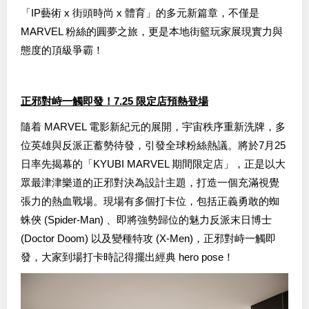
「IP藝術 x 街頭時尚 x 體育」的多元新篇章，不僅是
MARVEL 粉絲的圓夢之旅，更是本地街籃玩家展現實力與
態度的頂級爭霸！
正邪對峙一觸即發！7.25 限定店預熱登場
隨着 MARVEL 電影新紀元的展開，宇宙秩序重新洗牌，多
位英雄與反派正蓄勢待發，引發全球粉絲熱議。將於7月25
日率先揭幕的「KYUBI MARVEL 期間限定店」，正是以大
眾最津津樂道的正邪對決為設計主題，打造一個充滿視覺
張力的熱血戰場。現場有多個打卡位，包括正義勇敢的蜘
蛛俠 (Spider-Man) 、即將強勢歸位的魅力反派末日博士
(Doctor Doom) 以及變種特攻 (X-Men)，正邪對峙一觸即
發，大家到場打卡時記得擺出經典 hero pose！