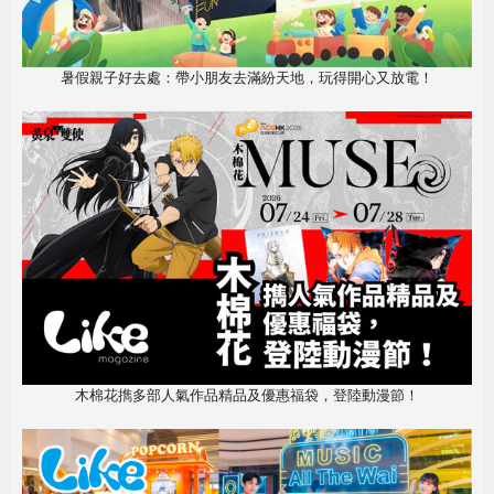
暑假親子好去處：帶小朋友去滿紛天地，玩得開心又放電！
木棉花擕多部人氣作品精品及優惠福袋，登陸動漫節！