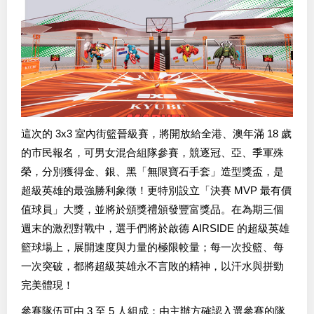
這次的 3x3 室內街籃晉級賽，將開放給全港、澳年滿 18 歲
的市民報名，可男女混合組隊參賽，競逐冠、亞、季軍殊
榮，分別獲得金、銀、黑「無限寶石手套」造型獎盃，是
超級英雄的最強勝利象徵！更特別設立「決賽 MVP 最有價
值球員」大獎，並將於頒獎禮頒發豐富獎品。在為期三個
週末的激烈對戰中，選手們將於啟德 AIRSIDE 的超級英雄
籃球場上，展開速度與力量的極限較量；每一次投籃、每
一次突破，都將超級英雄永不言敗的精神，以汗水與拼勁
完美體現！
參賽隊伍可由 3 至 5 人組成；由主辦方確認入選參賽的隊