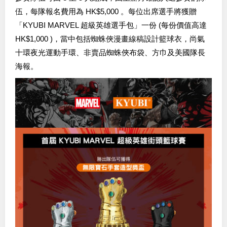
伍，每隊報名費用為 HK$5,000 。每位出席選手將獲贈
「KYUBI MARVEL 超級英雄選手包」一份 (每份價值高達
HK$1,000 )，當中包括蜘蛛俠漫畫線稿設計籃球衣，尚氣
十環夜光運動手環、非賣品蜘蛛俠布袋、方巾及美國隊長
海報。