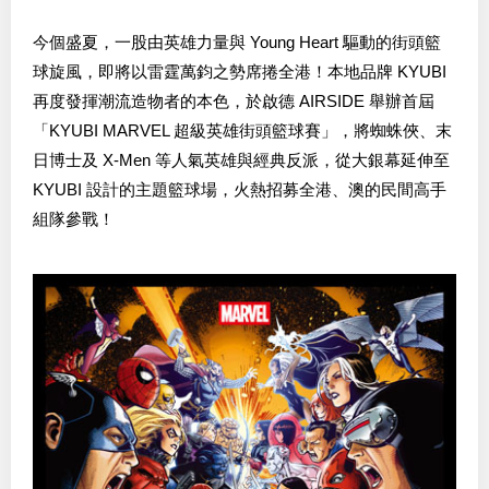
今個盛夏，一股由英雄力量與 Young Heart 驅動的街頭籃
球旋風，即將以雷霆萬鈞之勢席捲全港！本地品牌 KYUBI
再度發揮潮流造物者的本色，於啟德 AIRSIDE 舉辦首屆
「KYUBI MARVEL 超級英雄街頭籃球賽」，將蜘蛛俠、末
日博士及 X-Men 等人氣英雄與經典反派，從大銀幕延伸至
KYUBI 設計的主題籃球場，火熱招募全港、澳的民間高手
組隊參戰！