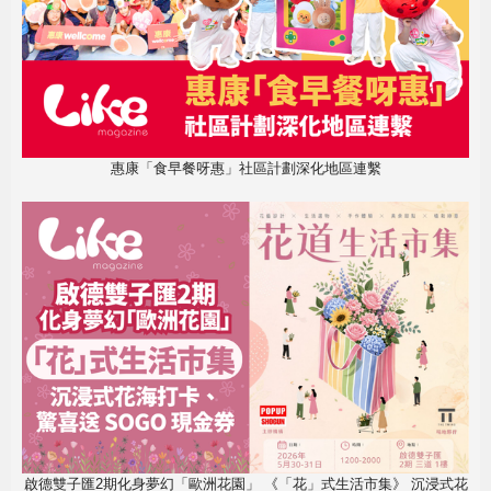
惠康「食早餐呀惠」社區計劃深化地區連繫
啟德雙子匯2期化身夢幻「歐洲花園」 《「花」式生活市集》 沉浸式花