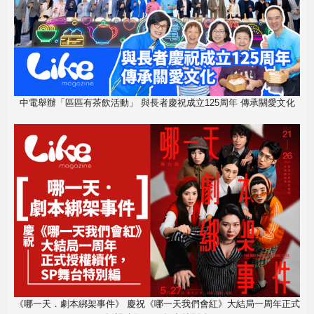
中電舉辦「區區有茶飲活動」 與長者慶祝成立125周年 傳承關愛文化
《哪一天．劇本綁架事件》 慶祝《哪一天我們會紅》大結局一周年正式