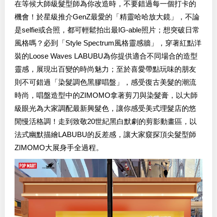
在等候大師級髮型師為你改造時，不要錯過每一個打卡的
機會！於星級推介GenZ最愛的「精靈哈哈放大鏡」，不論
是selfie或合照，都可輕鬆拍出最IG-able照片；想突破日常
風格嗎？必到「Style Spectrum風格靈感牆」，穿著紅點洋
訂閱《Like Magazine》最新資訊！
裝的Loose Waves LABUBU為你提供適合不同場合的造型
鍾意睇有關生活Tips，同定期會員優惠？
靈感，展現出百變的時尚魅力；至於喜愛帶點玩味的朋友
立即電郵訂閱Like Magazine E-News！
則不可錯過「染髮調色黑膠唱盤」，感受復古美髮的潮流
時尚，唱盤造型中的ZIMOMO拿著剪刀與染髮膏，以大師
級眼光為大家調配最新興髮色，讓你感受美式理髮店的悠
閒慢活格調！走到致敬20世紀黑白默劇的剪影動畫區，以
法式幽默描繪LABUBU的反差感，讓大家窺探頂尖髮型師
如選擇提交電郵，將代表閣下同意Like Magazine的
私隱政策
。
ZIMOMO大展身手全過程。
閣下亦可隨時按Like Magazine發出E-News之指示取消訂閱。