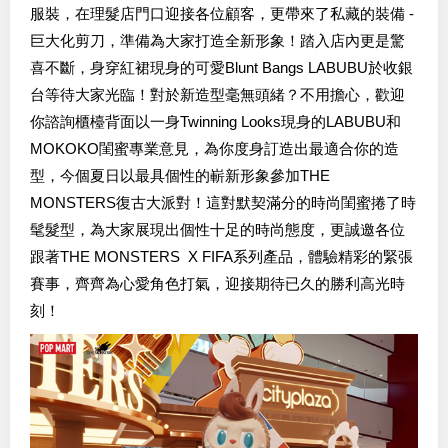
服裝，在理髮店門口迎接各位顧客，更帶來了私藏的裝備 -
巨大化剪刀，準備為大家打造全新形象！踏入店內更是驚
喜不斷，身穿紅裙現身的可愛Blunt Bangs LABUBU於收銀
台等待大家光臨！對於新造型毫無頭緒？不用擔心，歡迎
你諮詢櫃檯背面以一身Twinning Looks現身的LABUBU和
MOKOKO閨蜜專業意見，為你度身訂造出最適合你的造
型，今個夏日以最具個性的嶄新形象參加THE
MONSTERS復古大派對！這對默契滿分的時尚閨蜜捲了時
髦髮型，為大家展現出個性十足的時尚態度，更誠邀各位
跟著THE MONSTERS X FIFA系列產品，體驗精彩的緊張
賽事，齊齊為心愛角色打氣，迎接期待已久的勝利高光時
刻！