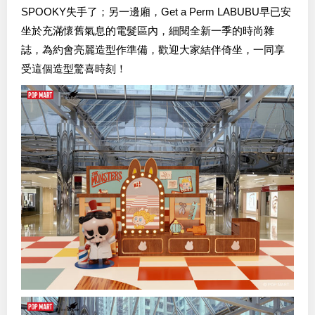
SPOOKY失手了；另一邊廂，Get a Perm LABUBU早已安
坐於充滿懷舊氣息的電髮區內，細閱全新一季的時尚雜
誌，為約會亮麗造型作準備，歡迎大家結伴倚坐，一同享
受這個造型驚喜時刻！