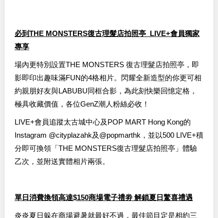
必到THE MONSTERS復古理髮店拍照亭 LIVE+會員獨家
專享
場內更特別設置THE MONSTERS 復古理髮店拍照亭，即
影即印出趣味滿FUN的4格相片。閃耀全新造型的你更可相
約親朋好友與LABUBU同框合影，為此刻快樂回憶定格，
極具收藏價值，各位GenZ潮人粉絲必收！
LIVE+會員追蹤太古城中心及POP MART Hong Kong的
Instagram @cityplazahk及@popmarthk，並以500 LIVE+積
分即可換領「THE MONSTERS復古理髮店拍照亭」體驗
乙次，並附送實體相片兩張。
單日消費換領高達$150商場電子禮劵 解鎖夏日驚喜禮遇
炎炎夏日躲在商場避暑就最好不過，最佳節目定是相約三