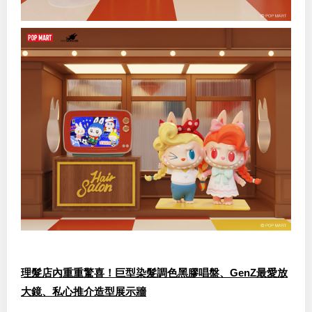
理髮店內重重驚喜！巨型染髮調色黑膠唱盤、GenZ最愛放
大鏡、私心推介造型展示牆