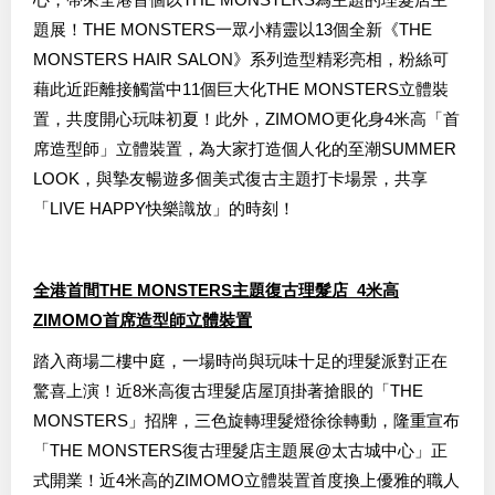
題展！THE MONSTERS一眾小精靈以13個全新《THE
MONSTERS HAIR SALON》系列造型精彩亮相，粉絲可
藉此近距離接觸當中11個巨大化THE MONSTERS立體裝
置，共度開心玩味初夏！此外，ZIMOMO更化身4米高「首
席造型師」立體裝置，為大家打造個人化的至潮SUMMER
LOOK，與摯友暢遊多個美式復古主題打卡場景，共享
「LIVE HAPPY快樂識放」的時刻！
全港首間THE MONSTERS主題復古理髮店 4米高
ZIMOMO首席造型師立體裝置
踏入商場二樓中庭，一場時尚與玩味十足的理髮派對正在
驚喜上演！近8米高復古理髮店屋頂掛著搶眼的「THE
MONSTERS」招牌，三色旋轉理髮燈徐徐轉動，隆重宣布
「THE MONSTERS復古理髮店主題展@太古城中心」正
式開業！近4米高的ZIMOMO立體裝置首度換上優雅的職人