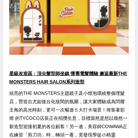
星級改造區：頂尖髮型師坐鎮 懷舊電髮體驗 邂逅最新THE
MONSTERS HAIR SALON系列造型
炫亮的THE MONSTERS主題鏡子及小燈泡環繞整個理髮
店，營造出尤如後台化妝間的氛圍，讓大家體驗成為閃耀
主角的高光時刻，更可一次暢遊５大打卡場景！倚靠著彩
燈 的TYCOCO店長正在招攬生意，目標當然是想以煥然一
新造型迎接初夏的各位顧客！另一邊，美容師COWAWA正
在練習「剪刀功」時，轉頭一看，竟發現學徒小精靈