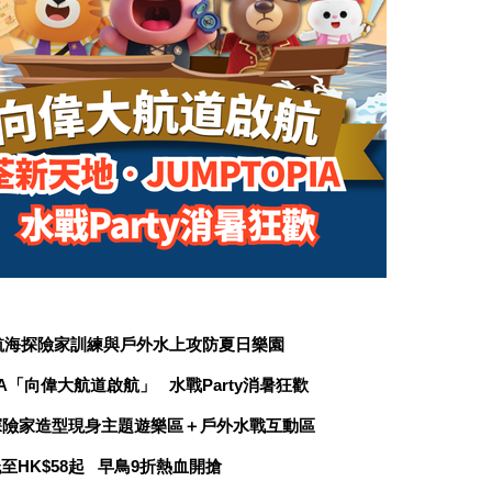
航海探險家訓練與戶外水上攻防夏日樂園
PIA「向偉大航道啟航」 水戰Party消暑狂歡
nds航海探險家造型現身主題遊樂區＋戶外水戰互動區
至HK$58起 早鳥9折熱血開搶