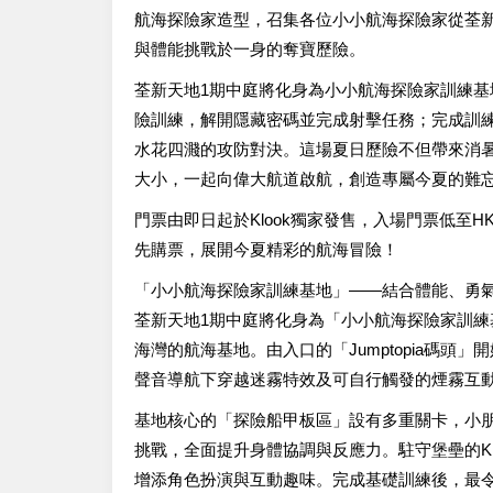
航海探險家造型，召集各位小小航海探險家從荃
與體能挑戰於一身的奪寶歷險。
荃新天地1期中庭將化身為小小航海探險家訓練
險訓練，解開隱藏密碼並完成射擊任務；完成訓
水花四濺的攻防對決。這場夏日歷險不但帶來消
大小，一起向偉大航道啟航，創造專屬今夏的難
門票由即日起於Klook獨家發售，入場門票低至H
先購票，展開今夏精彩的航海冒險！
「小小航海探險家訓練基地」——結合體能、勇
荃新天地1期中庭將化身為「小小航海探險家訓
海灣的航海基地。由入口的「Jumptopia碼
聲音導航下穿越迷霧特效及可自行觸發的煙霧互
基地核心的「探險船甲板區」設有多重關卡，小
挑戰，全面提升身體協調與反應力。駐守堡壘的Kizt
增添角色扮演與互動趣味。完成基礎訓練後，最