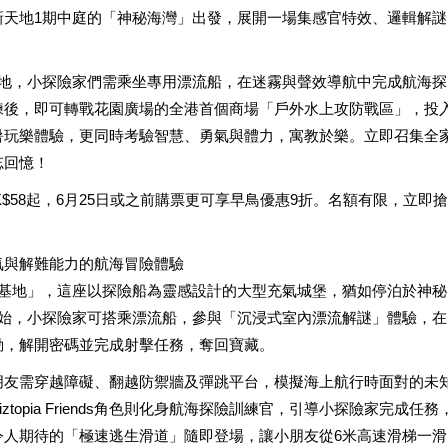
新天地1期中庭的「神秘海灣」出發，展開一場集感官特效、邏輯解謎
基地，小探險家們需乘坐專用漂流船，在迷霧與聲效導航中完成航海探
練後，即可轉戰花園廣場的全港首個商場「戶外水上攻防戰區」，投
暑玩樂體驗，更同時考驗智慧、勇氣與體力，寓教於樂。立即召集全
忘回憶！
K$58起，6月25日或之前購票更可享早鳥優惠9折。名額有限，立即搶
氣與解難能力的航海冒險體驗
練基地」，這座以探險船為靈感設計的大型充氣城堡，猶如停泊於神秘
頭」開始，小探險家可搭乘漂流船，參與「沉浸式室內漂流解謎」體驗，在
動，解開密碼並完成射擊任務，奪回寶藏。
朋友需穿越障礙、翻越防禦牆及彈跳平台，模擬海上航行時面對的未
opia Friends角色則化身航海探險訓練官，引導小探險家完成任務
令人期待的「極速逃生滑道」隨即登場，讓小朋友從6米高速滑梯一滑