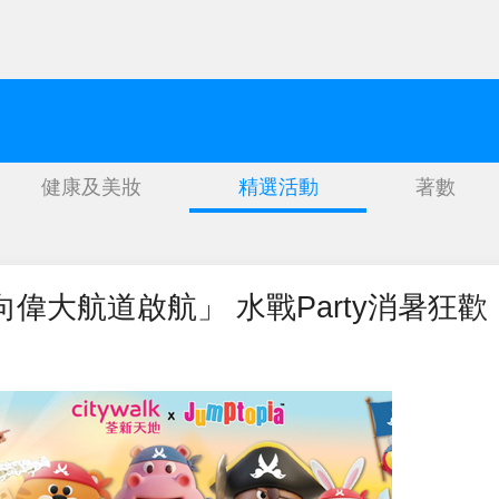
健康及美妝
精選活動
著數
A「向偉大航道啟航」 水戰Party消暑狂歡