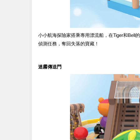
小小航海探險家搭乘專用漂流船，在Tiger和B
偵測任務，奪回失落的寶藏！
迷霧傳送門