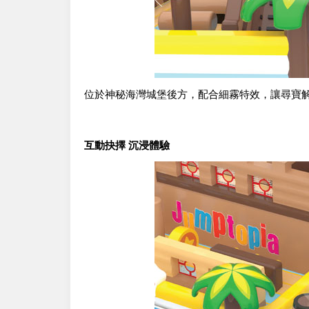
位於神秘海灣城堡後方，配合細霧特效，讓尋寶
互動抉擇 沉浸體驗