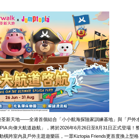
陸荃新天地——全港首個結合「小小航海探險家訓練基地」與「戶外
TOPIA 向偉大航道啟航」，將於2026年6月26日至8月31日正式登場！
航」活動橫跨室內及戶外主題遊樂區，一眾Kiztopia Friends更首度換上型格