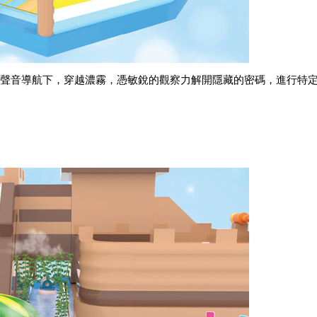
ell的聲音導航下，穿越濃霧，憑敏銳的觀察力解開隱藏的密碼，進行特