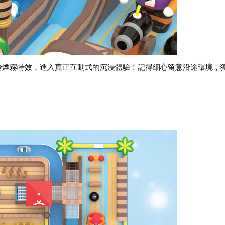
發煙霧特效，進入真正互動式的沉浸體驗！記得細心留意沿途環境，