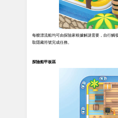
每艘漂流船均可由探險家根據解謎需要，自行觸
取隱藏符號完成任務。
探險船甲板區