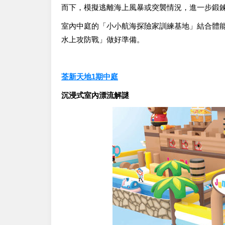
而下，模擬逃離海上風暴或突襲情況，進一步鍛
室內中庭的「小小航海探險家訓練基地」結合體
水上攻防戰」做好準備。
荃新天地1期中庭
沉浸式室內漂流解謎