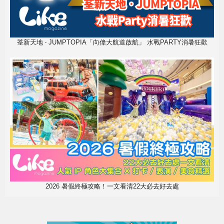
荃新天地 ‧ JUMPTOPIA「向偉大航道啟航」 水戰PARTY消暑狂歡
2026 暑假終極攻略！一文看清22大必去好去處