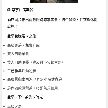
🏨
尊享住宿套餐
酒店同步推出兩款限時尊享套餐，結合餐飲、住宿與休閒
設施：
雙早雙晚奢享之旅
高級客房，免費升級
雙人自助早餐
雙人自助晚餐（脆皮雞小火鍋主題）
華邑雅集活動體驗
高層景觀室內泳池
小時健身房
& 24
房內四款原葉茶，搭配茶具使用
雙早
下午茶悠享時光
+
高級客房