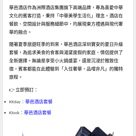
華邑酒店作為洲際酒店集團旗下高端品牌，專為喜愛中華
文化的賓客打造，秉持「中華美學生活化」理念。酒店在
餐飲、空間設計與服務細節中，均展現東方禮遇與現代奢
華的融合。
隨著夏季旅遊旺季的到來，華邑酒店深圳寶安的夏日升級
套餐，為追求美食的食客與渴望度假的家庭、情侶提供了
全新選擇。無論是享受小火鍋盛宴，還是沉浸於雅致住
宿，賓客都能在此體驗到「入住奢華，品嚐非凡」的獨特
旅程。
👉
立即預訂：
：
華邑酒店套餐
KKday
：
華邑酒店套餐
Klook