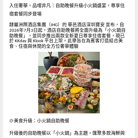
入住奢華，品嚐非凡｜自助晚餐升級小火鍋盛宴，尊享住
宿套餐同步登場
隸屬洲際酒店集團（
）的
華邑酒店深圳寶安
宣布，自
IHG
年
月
日起，酒店自助晚餐將全面升級為「小火鍋自
2026
7
3
助晚餐」，並同步推出兩款全新夏日尊享住宿套餐，現已
於
與
平台上架。此舉旨在為賓客打造結合美
KKday
Klook
食、住宿與休閒的全方位奢華體驗
🍲
美食升級：小火鍋自助晚餐
升級後的自助晚餐以「小火鍋」為主題，匯聚多款海鮮與