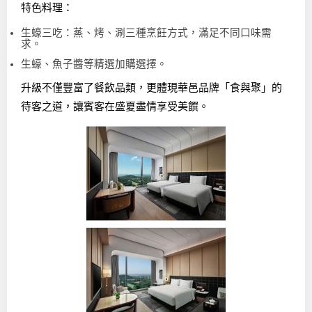
特色料理：
生蠔三吃：蒸、烤、涮三種烹飪方式，滿足不同口味需
求。
生蠔、魚子醬等精選加購選擇。
升級不僅豐富了餐飲品類，更體現華邑品牌「食與聚」的
待客之道，讓賓客在盛夏盡情享受美饌。