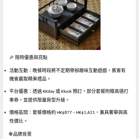
🎉
限時優惠與亮點
活動互動：晚餐時段將不定期舉辦趣味互動遊戲，賓客有
機會贏取精美禮品。
平台優惠：透過
或
預訂，部分套餐附贈高德打
KKday
Klook
車券，並提供限量房型升級。
價格區間：套餐價格約
，兼具奢華與高
HK$877 – HK$1,621
性價比。
🌐
品牌背景