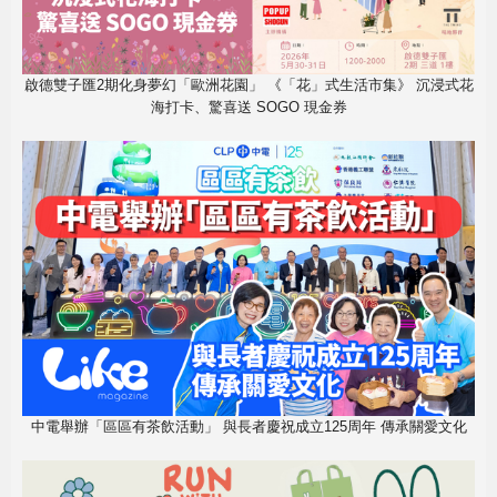
啟德雙子匯2期化身夢幻「歐洲花園」 《「花」式生活市集》 沉浸式花
海打卡、驚喜送 SOGO 現金券
中電舉辦「區區有茶飲活動」 與長者慶祝成立125周年 傳承關愛文化