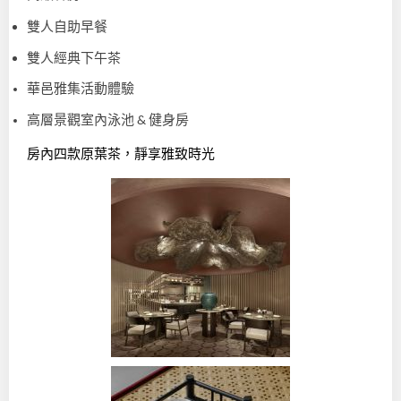
雙人自助早餐
雙人經典下午茶
華邑雅集活動體驗
高層景觀室內泳池
健身房
&
房內四款原葉茶，靜享雅致時光