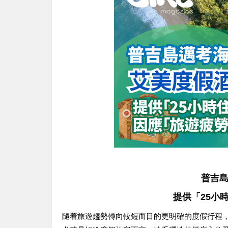
普吉
提供「25小
隨着旅遊趨勢轉向較短而目的更明確的度假行程