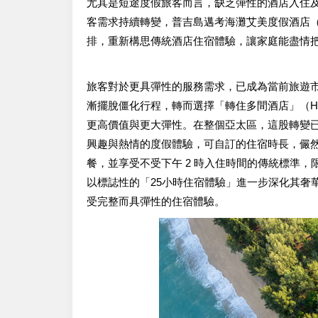
尤其是短途度假旅客而言，缺乏彈性的酒店入住
客需求持續轉變，普吉島邁考海灘艾美度假酒店（Le Mérid
排，重新構思傳統酒店住宿體驗，讓家庭能盡情
旅客對於更具彈性的服務需求，已成為當前旅遊市場的鮮明
漸擺脫僵化行程，轉而選擇「轉住多間酒店」（Hot
更高價值與更大彈性。在整個亞太區，這股轉變
興趣與熱情的度假體驗，可自訂的住宿時長，儼
餐，並享受不受下午 2 時入住時間的傳統標準
以標誌性的「25小時住宿體驗」進一步深化其奢
受完整而具彈性的住宿體驗。