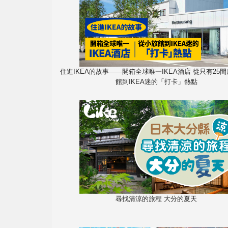
住進IKEA的故事——開箱全球唯一IKEA酒店 從只有25
館到IKEA迷的「打卡」熱點
尋找清涼的旅程 大分的夏天