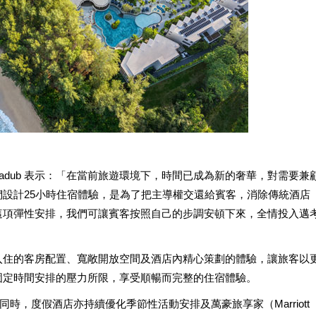
inpradub 表示：「在當前旅遊環境下，時間已成為新的奢華，對需要兼
設計25小時住宿體驗，是為了把主導權交還給賓客，消除傳統酒店
這項彈性安排，我們可讓賓客按照自己的步調安頓下來，全情投入邁
入住的客房配置、寬敞開放空間及酒店內精心策劃的體驗，讓旅客以
固定時間安排的壓力所限，享受順暢而完整的住宿體驗。
日；與此同時，度假酒店亦持續優化季節性活動安排及萬豪旅享家（Marriott