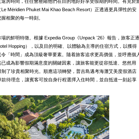
及退房時間，往往會壓縮他們在目的地好好享受假期的時間。有見於
ien Phuket Mai Khao Beach Resort）正透過更具彈性的安
把握相聚的每一時刻。
特徵。根據 Expedia Group《Unpack '26》報告，旅客正
el Hopping），以及目的明確、以體驗為主導的住宿方式，以獲得
已令「時間」成為頂級奢華要素。隨着旅客追求更高價值，並呼應個
然已成為影響假期滿意度的關鍵因素，讓旅客能更從容抵達、悠然用
，限制了珍貴相聚時光。順應這項轉變，普吉島邁考海灘艾美度假酒店
華款待理念，讓賓客可按自身行程選擇入住時間，並自抵達一刻起享