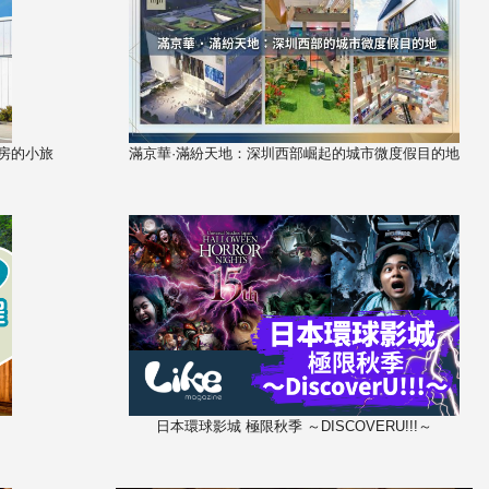
間房的小旅
滿京華·滿紛天地：深圳西部崛起的城市微度假目的地
日本環球影城 極限秋季 ～DISCOVERU!!!～