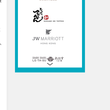
旅
逐
人