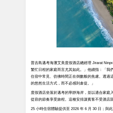
普吉島邁考海灘艾美度假酒店總經理 Jirarat N
繁忙日程的家庭而言尤其如此。」他續指：「我們
住宿中常見、彷彿時間正在倒數般的焦慮。透過
的悠然生活方式，而不必感到倉促。」
度假酒店坐落於邁考的寧靜海岸，並以適合家庭
從容的節奏享受旅程。這種安排讓賓客不受酒店
25 小時住宿體驗提供至 2026 年 6 月 30 