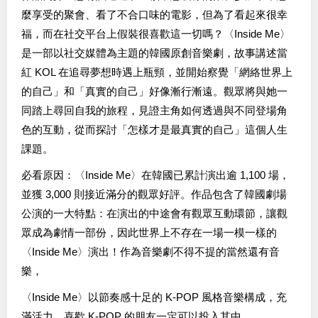
麼享受的聚會、看了不合口味的電影，但為了看起來很幸
福，而在社交平台上假裝很喜歡這一切嗎？〈Inside Me〉
是一部以社交媒體為主題的韓國原創音樂劇，故事講述當
紅 KOL 在追尋夢想時遇上瓶頸，並開始察覺「網絡世界上
的自己」和「真實的自己」好像漸行漸遠。觀眾將與她一
同踏上尋回自我的旅程，見證主角如何透過與不同登場角
色的互動，從而探討「怎樣才是最真實的自己」這個人生
課題。
必看原因：〈Inside Me〉在韓國已累計演出逾 1,100 場，
並獲 3,000 則接近滿分的觀眾好評。作品包含了韓國劇場
公演的一大特點：在演出的中途會有觀眾互動環節，讓觀
眾成為劇情一部份，因此世界上不存在一場一模一樣的
〈Inside Me〉演出！作為音樂劇不得不提的當然還有音
樂，
〈Inside Me〉以節奏感十足的 K-POP 風格音樂構成，充
滿活力，喜歡 K-POP 的朋友一定可以投入其中。