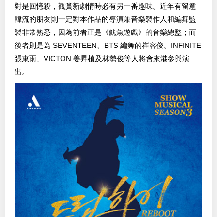
對是回憶殺，觀賞新劇情時必有另一番趣味。近年有留意
韓流的朋友則一定對本作品的導演兼音樂製作人和編舞監
製非常熟悉，因為前者正是《魷魚遊戲》的音樂總監；而
後者則是為 SEVENTEEN、BTS 編舞的崔容俊。INFINITE
張東雨、VICTON 姜昇植及林勢俊等人將會來港参與演
出。