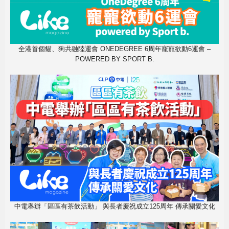
全港首個貓、狗共融陸運會 ONEDEGREE 6周年寵寵欲動6運會 –
POWERED BY SPORT B.
中電舉辦「區區有茶飲活動」 與長者慶祝成立125周年 傳承關愛文化