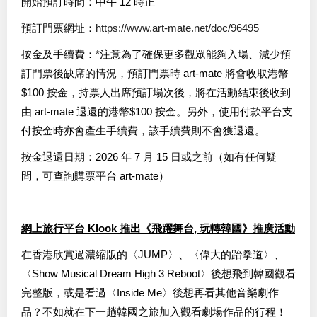
開始預訂時間：中午 12 時正
預訂門票網址：
https://www.art-mate.net/doc/96495
按金及手續費：*注意為了確保更多觀眾能夠入場、減少預
訂門票後缺席的情況，預訂門票時 art-mate 將會收取港幣
$100 按金，持票人出席預訂場次後，將在活動結束後收到
由 art-mate 退還的港幣$100 按金。另外，使用付款平台支
付按金時亦會產生手續費，該手續費則不會獲退還。
按金退還日期：2026 年 7 月 15 日或之前（如有任何疑
問，可查詢購票平台 art-mate）
網上旅行平台 Klook 推出《飛躍舞台, 玩轉韓國》推廣活動
在香港欣賞過濃縮版的〈JUMP〉、〈偉大的跆拳道〉、
〈Show Musical Dream High 3 Reboot〉後想飛到韓國觀看
完整版，或是看過〈Inside Me〉後想再看其他音樂劇作
品？不如就在下一趟韓國之旅加入觀看劇場作品的行程！