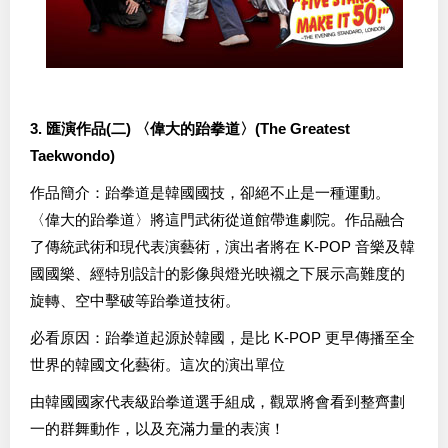
3. 匯演作品(二) 〈偉大的跆拳道〉(The Greatest
Taekwondo)
作品簡介：跆拳道是韓國國技，卻絕不止是一種運動。
〈偉大的跆拳道〉將這門武術從道館帶進劇院。作品融合
了傳統武術和現代表演藝術，演出者將在 K-POP 音樂及韓
國國樂、經特別設計的影像與燈光映襯之下展示高難度的
旋轉、空中擊破等跆拳道技術。
必看原因：跆拳道起源於韓國，是比 K-POP 更早傳播至全
世界的韓國文化藝術。這次的演出單位
由韓國國家代表級跆拳道選手組成，觀眾將會看到整齊劃
一的群舞動作，以及充滿力量的表演！