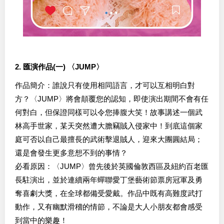
2. 匯演作品(一) 〈JUMP〉
作品簡介：誰說只有使用相同語言，才可以互相明白對
方？〈JUMP〉將會顛覆您的認知，即使演出期間不會有任
何對白，但保證同樣可以令您捧腹大笑！故事講述一個武
林高手世家，某天突然遭大膽竊賊入侵家中！到底這個家
庭可否以自己最擅長的武術擊退賊人，迎來大團圓結局；
還是會發生更多意想不到的事情？
必看原因：〈JUMP〉曾先後於英國倫敦西區及紐約百老匯
長駐演出，並於連續兩年蟬聯愛丁堡藝術節票房冠軍及勇
奪喜劇大獎，在全球都備受愛戴。作品中既有高難度武打
動作，又有幽默滑稽的情節，不論是大人小朋友都會感受
到當中的樂趣！