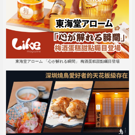
東海堂アローム 「心が解れる瞬間」 梅酒蛋糕甜點矚目登場