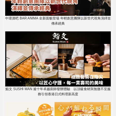
中環酒吧 BAR ANIMA 全新面貌登場 年輕創意團隊以新世代視角演繹並
傳承經典
鮨文 SUSHI MAN 逾十年卓越廚師發辦體驗 以頂級食材與無微不至服
務引領香港日式料理新高度