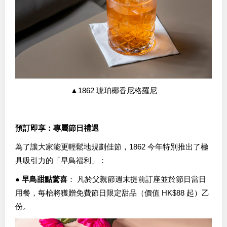
▲1862 琥珀椰香尼格羅尼
預訂即享：專屬節日禮遇
為了讓大家能更輕鬆地規劃佳節，1862 今年特別推出了極
具吸引力的「早鳥福利」：
●
早鳥甜點驚喜
： 凡於父親節週末提前訂座並於節日當日
用餐，每枱將獲贈免費節日限定甜品（價值 HK$88 起）乙
份。