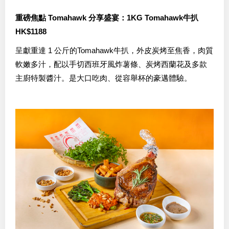
重磅焦點 Tomahawk 分享盛宴：1KG Tomahawk牛扒
HK$1188
呈獻重達 1 公斤的Tomahawk牛扒，外皮炭烤至焦香，肉質
軟嫩多汁，配以手切西班牙風炸薯條、炭烤西蘭花及多款
主廚特製醬汁。是大口吃肉、從容舉杯的豪邁體驗。