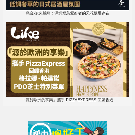
鳥金·炭火焼鳥：深圳燒鳥愛好者的天花板級存在
「源於歐洲的享樂」攜手 PIZZAEXPRESS 回歸香港