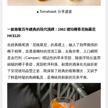
▲Tomahawk 分享盛宴
一款致敬百年經典的現代演繹：1862 琥珀椰香尼格羅尼
HK$120
在經典雞尾酒「尼格羅尼」的基礎上，融入了熱帶風情的
椰子精華，並透過獨特的澄清工藝，去蕪存菁。入口瞬間
是金巴利（Campari）標誌性的草本苦韻，隨後浮現出溫潤
細膩的椰子香甜，尾韻乾淨利落。剔透的酒液在光線折射
下呈現琥珀晶瑩之姿，既保留了經典的複雜層次，又賦予
了輕盈時髦的島嶼氣息，是傳統與創新的完美平衡。