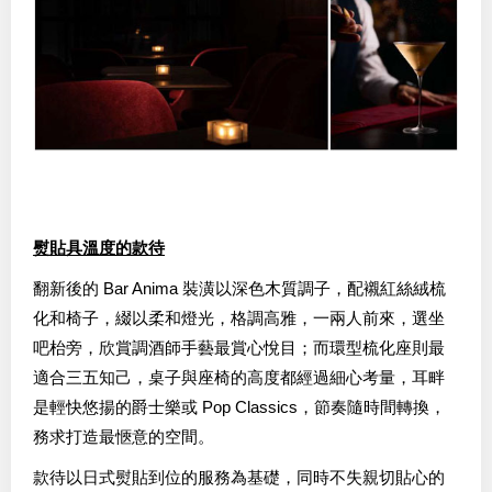
熨貼具溫度的款待
翻新後的 Bar Anima 裝潢以深色木質調子，配襯紅絲絨梳
化和椅子，綴以柔和燈光，格調高雅，一兩人前來，選坐
吧枱旁，欣賞調酒師手藝最賞心悅目；而環型梳化座則最
適合三五知己，桌子與座椅的高度都經過細心考量，耳畔
是輕快悠揚的爵士樂或 Pop Classics，節奏隨時間轉換，
務求打造最愜意的空間。
款待以日式熨貼到位的服務為基礎，同時不失親切貼心的