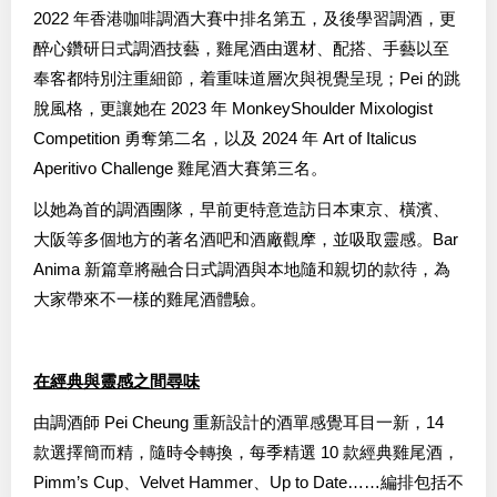
2022 年香港咖啡調酒大賽中排名第五，及後學習調酒，更
醉心鑽研日式調酒技藝，雞尾酒由選材、配搭、手藝以至
奉客都特別注重細節，着重味道層次與視覺呈現；Pei 的跳
脫風格，更讓她在 2023 年 MonkeyShoulder Mixologist
Competition 勇奪第二名，以及 2024 年 Art of Italicus
Aperitivo Challenge 雞尾酒大賽第三名。
以她為首的調酒團隊，早前更特意造訪日本東京、橫濱、
大阪等多個地方的著名酒吧和酒廠觀摩，並吸取靈感。Bar
Anima 新篇章將融合日式調酒與本地隨和親切的款待，為
大家帶來不一樣的雞尾酒體驗。
在經典與靈感之間尋味
由調酒師 Pei Cheung 重新設計的酒單感覺耳目一新，14
款選擇簡而精，隨時令轉換，每季精選 10 款經典雞尾酒，
Pimm’s Cup、Velvet Hammer、Up to Date……編排包括不