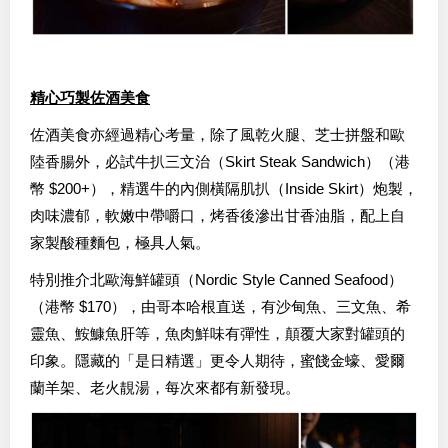
精心巧製佐酒美食
佐酒美食亦經過精心考量，除了風乾火腿、芝士拼盤和歐
陸香腸外，必試牛扒三文治（Skirt Steak Sandwich）（港
幣 $200+），精選牛的內側橫隔肌扒（Inside Skirt）炮製，
肉味濃郁，軟嫩中帶嚼口，烤香後滲出甘香油脂，配上自
家製酸種麵包，極具人氣。
特別推介北歐海鮮罐頭（Nordic Style Canned Seafood）
（港幣 $170），由哥本哈根直送，有沙甸魚、三文魚、希
靈魚、鮟鱇魚肝等，魚肉鮮味有彈性，顛覆大家對罐頭的
印象。隱藏的「是日精選」更令人期待，蜜餞金蠔、愛爾
蘭羊架、老火靚湯，每次來都有新發現。