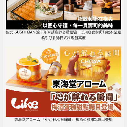
鮨文 SUSHI MAN 逾十年卓越廚師發辦體驗 以頂級食材與無微不至服
務引領香港日式料理新高度
東海堂アローム 「心が解れる瞬間」 梅酒蛋糕甜點矚目登場