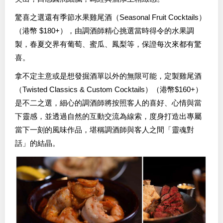
驚喜之選還有季節水果雞尾酒（Seasonal Fruit Cocktails）
（港幣 $180+），由調酒師精心挑選當時得令的水果調
製，春夏交界有葡萄、蜜瓜、鳳梨等，保證每次來都有驚
喜。
拿不定主意或是想發掘酒單以外的無限可能，定製雞尾酒
（Twisted Classics & Custom Cocktails）（港幣$160+）
是不二之選，細心的調酒師將按照客人的喜好、心情與當
下靈感，並透過自然的互動交流為線索，度身打造出專屬
當下一刻的風味作品，堪稱調酒師與客人之間「靈魂對
話」的結晶。