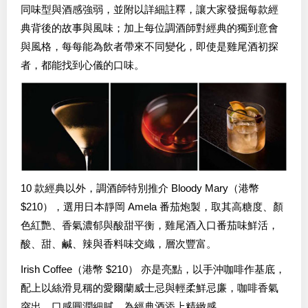
同味型與酒感強弱，並附以詳細註釋，讓大家發掘每款經
典背後的故事與風味；加上每位調酒師對經典的獨到意會
與風格，每每能為飲者帶來不同變化，即使是雞尾酒初探
者，都能找到心儀的口味。
10 款經典以外，調酒師特別推介 Bloody Mary（港幣
$210），選用日本靜岡 Amela 番茄炮製，取其高糖度、顏
色紅艷、香氣濃郁與酸甜平衡，雞尾酒入口番茄味鮮活，
酸、甜、鹹、辣與香料味交織，層次豐富。
Irish Coffee（港幣 $210） 亦是亮點，以手沖咖啡作基底，
配上以絲滑見稱的愛爾蘭威士忌與輕柔鮮忌廉，咖啡香氣
突出，口感圓潤細膩，為經典酒添上精緻感。