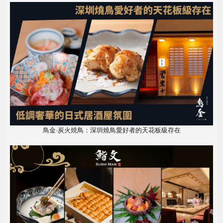
鳥金·炭火焼鳥：深圳燒鳥愛好者的天花板級存在