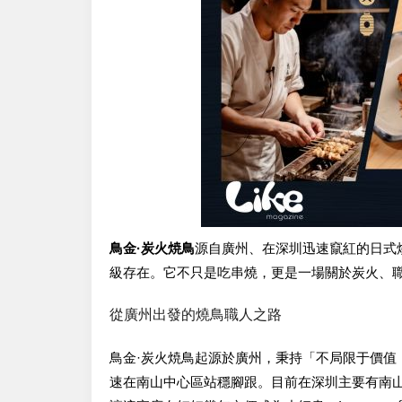
鳥金·炭火焼鳥
源自廣州、在深圳迅速竄紅的日式
級存在。它不只是吃串燒，更是一場關於炭火、
從廣州出發的燒鳥職人之路
鳥金·炭火焼鳥起源於廣州，秉持「不局限于價值
速在南山中心區站穩腳跟。目前在深圳主要有南