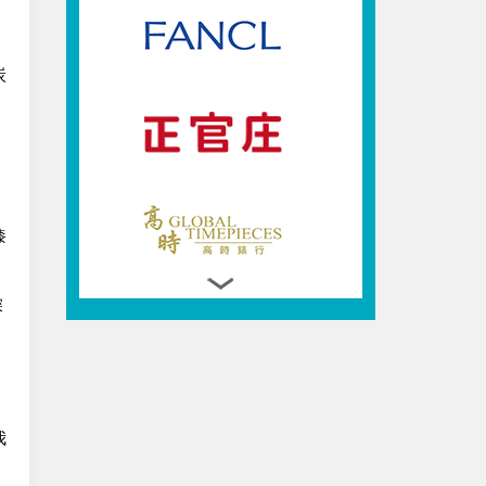
，
炭
漆
。
深
我