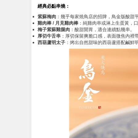
經典必點串燒：
紫蘇梅肉
：幾乎每家燒鳥店的招牌，鳥金版酸甜
雞肉棒 / 月見雞肉棒
：純雞肉串或淋上生蛋黃，
梅子紫蘇雞腿肉
：酸甜開胃，適合連續點幾串。
厚切牛舌串
：厚切保留爽脆口感，表面微焦內裡
西葫蘆明太子
：烤出自然甜味的西葫蘆搭配鹹鮮