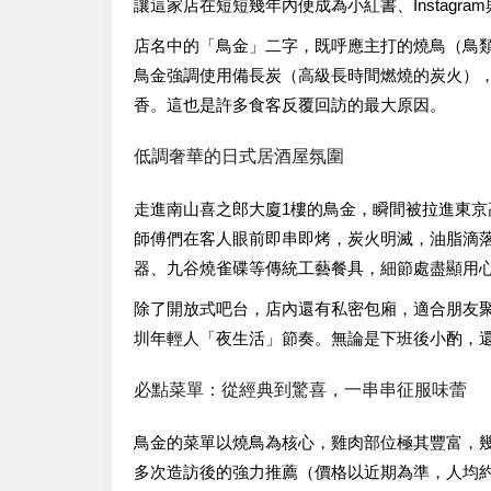
讓這家店在短短幾年內便成為小紅書、Instag
店名中的「鳥金」二字，既呼應主打的燒鳥（鳥
鳥金強調使用備長炭（高級長時間燃燒的炭火）
香。這也是許多食客反覆回訪的最大原因。
低調奢華的日式居酒屋氛圍
走進南山喜之郎大廈1樓的鳥金，瞬間被拉進東
師傅們在客人眼前即串即烤，炭火明滅，油脂滴
器、九谷燒雀碟等傳統工藝餐具，細節處盡顯用
除了開放式吧台，店內還有私密包廂，適合朋友聚會
圳年輕人「夜生活」節奏。無論是下班後小酌，
必點菜單：從經典到驚喜，一串串征服味蕾
鳥金的菜單以燒鳥為核心，雞肉部位極其豐富，
多次造訪後的強力推薦（價格以近期為準，人均約¥5