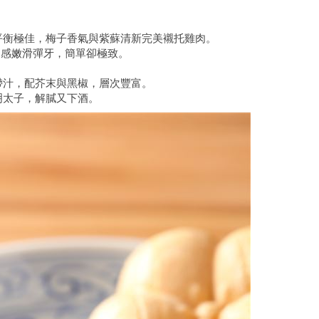
平衡極佳，梅子香氣與紫蘇清新完美襯托雞肉。
口感嫩滑彈牙，簡單卻極致。
帶汁，配芥末與黑椒，層次豐富。
明太子，解膩又下酒。