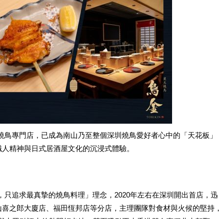
燒鳥專門店，已成為南山乃至整個深圳燒鳥愛好者心中的「天花板」
職人精神與日式居酒屋文化的沉浸式體驗。
，只追求最真摯的燒鳥料理」理念，2020年左右在深圳開出首店，迅
山喜之郎大廈店、福田恆邦店等分店，主理團隊對食材與火候的堅持