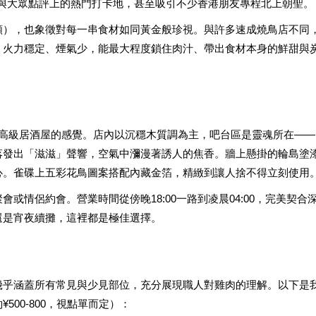
ram與大眾點評上的熱門打卡地，甚至吸引不少香港朋友專程北上朝聖。
類），也象徵對每一串食材如同黃金般珍視。與許多速成燒鳥店不同
，火力穩定、煙氣少，能最大程度鎖住肉汁、帶出食材本身的鮮甜與
京高級居酒屋的感覺。店內以沉穩木質調為主，吧台區是靈魂所在——
落發出「滋滋」聲響，空氣中瀰漫著誘人的焦香。牆上懸掛的輪島塗
心。雀碟上五彩花鳥圖案搭配內藏金箔，精緻到讓人捨不得立刻使用
或情侶約會。營業時間從傍晚18:00一路到凌晨04:00，完美契合
還是宵夜續攤，這裡都是極佳選擇。
幾乎涵蓋所有常見與少見部位，充分展現職人對雞肉的理解。以下是
00-800，視點單而定）：