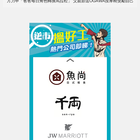
方力申「爸爸每日角色轉換馬拉松」 父親節送OGAWA按摩椅獎勵自己