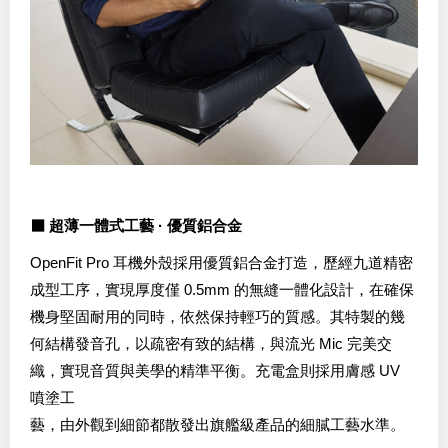
⬛ 超薄一體式工藝 · 優質鋁合金
OpenFit Pro 耳機外殼採用優質鋁合金打造，歷經九道精密
成型工序，實現厚度僅 0.5mm 的無縫一體化設計，在確保
機身堅固耐用的同時，依然保持輕巧的質感。其特製的幾
何結構發音孔，以疏密有致的結構，與流光 Mic 完美交
織，實現音質與美學的精準平衡。充電盒則採用膚感 UV
噴塗工
藝，由外觀到細節都散發出旗艦級產品的細膩工藝水準。