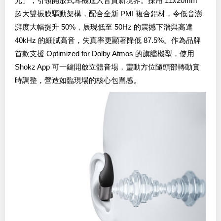
元」，引領開放式耳機進入音質新境界。採用 11x20mm
超大雙振膜驅動架構，配合全新 PMI 複合鋁材，令低音澎
湃度大幅提升 50%，展現低至 50Hz 的震撼下潛與高達
40kHz 的細膩高音，失真率更顯著降低 87.5%。作為品牌
首款支援 Optimized for Dolby Atmos 的旗艦機型，使用
Shokz App 可一鍵開啟立體音場，靈動方位隨頭部轉動實
時調整，營造如臨現場的核心包圍感。