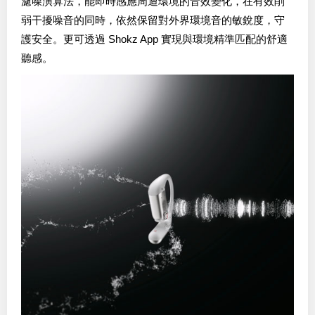
濾噪演算法，能即時感應周遭環境的音效變化，在有效削
弱干擾噪音的同時，依然保留對外界環境音的敏銳度，守
護安全。更可透過 Shokz App 實現與環境精準匹配的舒適
聽感。