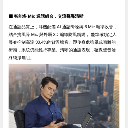
⬛ 智能多 Mic 通話組合，交流聲聲清晰
如選擇提交電郵，將代表閣下同意Like Magazine的
私隱政策
。
閣下亦可隨時按Like Magazine發出E-News之指示取消訂閱。
在通話品質上，耳機配備 AI 通話降噪與 6 Mic 精準收音，
結合抗風噪 Mic 與外層 3D 編織防風鋼網， 能準確鎖定人
聲並抑制高達 99.4%的背景噪音。即使身處強風或嘈雜的
街頭，系統仍能維持專業、清晰的通話表現，確保聲音始
終純淨無阻。