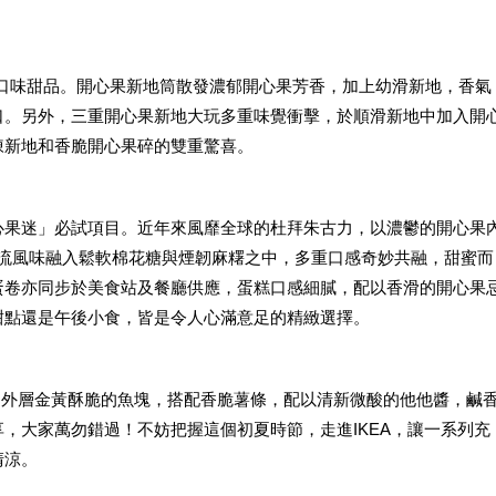
心果口味甜品。開心果新地筒散發濃郁開心果芳香，加上幼滑新地，香氣
口。另外，三重開心果新地大玩多重味覺衝擊，於順滑新地中加入開
凍新地和香脆開心果碎的雙重驚喜。
心果迷」必試項目。近年來風靡全球的杜拜朱古力，以濃鬱的開心果
股潮流風味融入鬆軟棉花糖與煙韌麻糬之中，多重口感奇妙共融，甜蜜而
蛋卷亦同步於美食站及餐廳供應，蛋糕口感細膩，配以香滑的開心果
甜點還是午後小食，皆是令人心滿意足的精緻選擇。
，外層金黃酥脆的魚塊，搭配香脆薯條，配以清新微酸的他他醬，鹹
，大家萬勿錯過！不妨把握這個初夏時節，走進IKEA，讓一系列充
清涼。