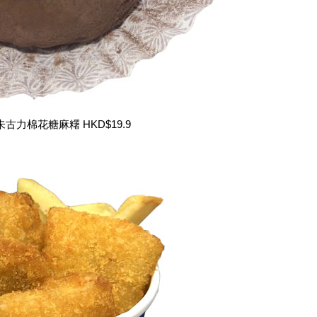
朱古力棉花糖麻糬 HKD$19.9