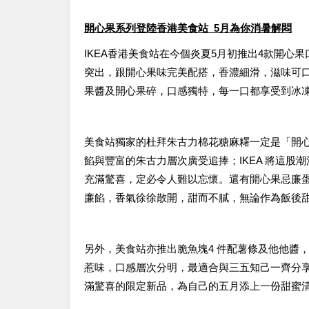
開心果系列登陸香港美食站 5月為你消暑解悶
IKEA香港美食站在今個炎夏5月初推出4款開
突出，跟開心果味完美配搭，香濃細滑，滋味可
果醬及開心果碎，口感獨特，每一口都享受到冰
美食站獨家的杜拜朱古力棉花糖麻糬一定是「開
餡與豐富的朱古力層次廣受追捧；IKEA 將這
充滿驚喜，定必令人難以忘懷。還有開心果忌廉
廉餡，香氣徐徐散開，甜而不膩，無論作為飯後
另外，美食站亦推出脆魚塊4 件配薯條及他他醬
惹味，口感層次分明，最適合與三五知己一齊分享
滿驚喜的限定新品，為自己的五月添上一份甜蜜