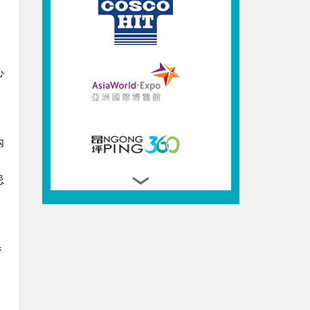
心
內
忌
香