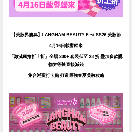
【美妝界慶典】LANGHAM BEAUTY Fest SS26 美妝節
4月16日載譽歸來
「激減瘋搶折上折」全場 300+ 套裝低至 28 折 疊加多款購
物券等於直接減錢
集合潮聖打卡點 打造最強春夏美妝攻略