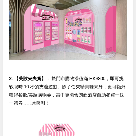
2. 【美妝夾夾賞】
： 於門市購物淨值滿 HK$800，即可挑
戰限時 10 秒的夾糖遊戲。除了任夾精美糖果外，更可額外
獲得餐飲/美妝購物券，當中更包含朗廷酒店自助餐買一送
一禮券，非常吸引！