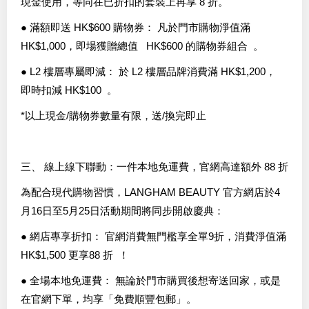
現金使用，等同在已折扣的套裝上再享 8 折。
● 滿額即送 HK$600 購物券： 凡於門市購物淨值滿
HK$1,000，即場獲贈總值 HK$600 的購物券組合 。
● L2 樓層專屬即減： 於 L2 樓層品牌消費滿 HK$1,200，
即時扣減 HK$100 。
*以上現金/購物券數量有限，送/換完即止
三、 線上線下聯動：一件本地免運費，官網高達額外 88 折
為配合現代購物習慣，LANGHAM BEAUTY 官方網店於4
月16日至5月25日活動期間將同步開啟慶典：
● 網店專享折扣： 官網消費無門檻享全單9折，消費淨值滿
HK$1,500 更享88 折 ！
● 全場本地免運費： 無論於門市購買後想寄送回家，或是
在官網下單，均享「免費順豐包郵」。