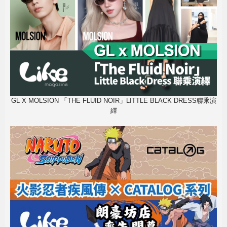
GL X MOLSION 「THE FLUID NOIR」LITTLE BLACK DRESS聯乘演
繹