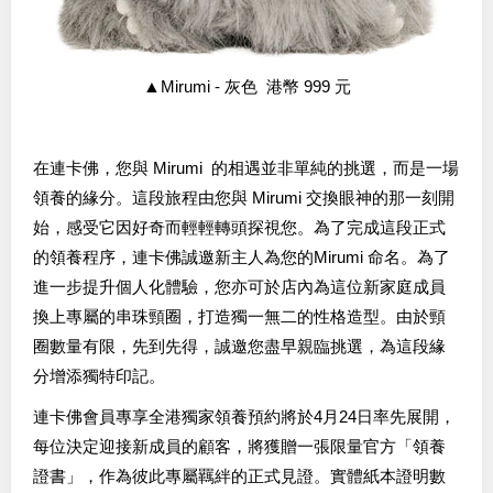
▲
Mirumi - 灰色 港幣 999 元
在連卡佛，您與 Mirumi 的相遇並非單純的挑選，而是一場
領養的緣分。這段旅程由您與 Mirumi 交換眼神的那一刻開
始，感受它因好奇而輕輕轉頭探視您。為了完成這段正式
的領養程序，連卡佛誠邀新主人為您的Mirumi 命名。為了
進一步提升個人化體驗，您亦可於店內為這位新家庭成員
換上專屬的串珠頸圈，打造獨一無二的性格造型。由於頸
圈數量有限，先到先得，誠邀您盡早親臨挑選，為這段緣
分增添獨特印記。
連卡佛會員專享全港獨家領養預約將於4月24日率先展開，
每位決定迎接新成員的顧客，將獲贈一張限量官方「領養
證書」，作為彼此專屬羈絆的正式見證。實體紙本證明數