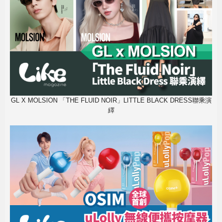
GL X MOLSION 「THE FLUID NOIR」LITTLE BLACK DRESS聯乘演
繹