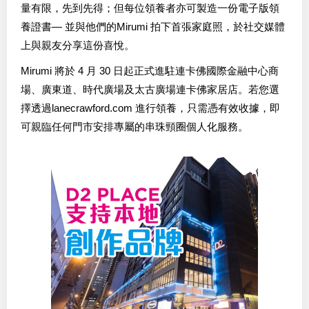
量有限，先到先得；但每位領養者亦可製造一份電子版領
養證書— 並與他們的Mirumi 拍下首張家庭照，於社交媒體
上與親友分享這份喜悅。
Mirumi 將於 4 月 30 日起正式進駐連卡佛國際金融中心商
場、廣東道、時代廣場及太古廣場連卡佛家居店。若您選
擇透過lanecrawford.com 進行領養，只需憑有效收據，即
可親臨任何門市安排專屬的串珠頸圈個人化服務。