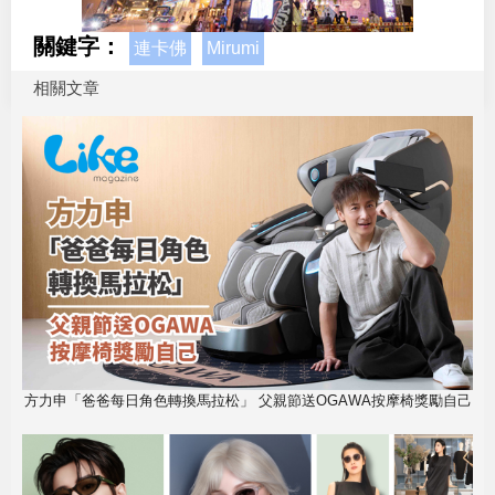
關鍵字：
連卡佛
Mirumi
相關文章
方力申「爸爸每日角色轉換馬拉松」 父親節送OGAWA按摩椅獎勵自己