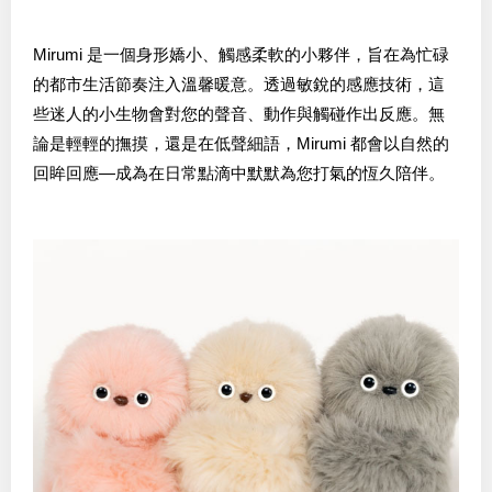
Mirumi 是一個身形嬌小、觸感柔軟的小夥伴，旨在為忙碌
的都市生活節奏注入溫馨暖意。透過敏銳的感應技術，這
些迷人的小生物會對您的聲音、動作與觸碰作出反應。無
論是輕輕的撫摸，還是在低聲細語，Mirumi 都會以自然的
回眸回應—成為在日常點滴中默默為您打氣的恆久陪伴。