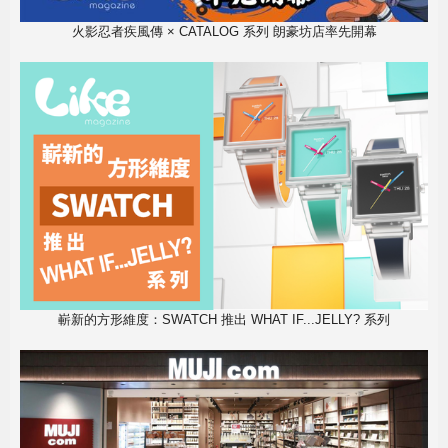
火影忍者疾風傳 × CATALOG 系列 朗豪坊店率先開幕
嶄新的方形維度：SWATCH 推出 WHAT IF...JELLY? 系列