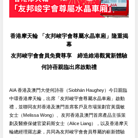
香港摩天輪
「友邦峻宇會尊屬水晶車廂」
隆重揭
幕
友邦峻宇會會員免費尊享 締造維港觀賞新體驗
何詩蓓親臨出席啟動禮
AIA 香港及澳門大使何詩蓓（Siobhán Haughey）今日親臨
中環香港摩天輪，出席「友邦峻宇會尊屬水晶車廂」啟動
禮，並聯同友邦香港及澳門首席客戶及市場策劃官黃靄敏
女士（Melissa Wong）、友邦香港及澳門首席產品主張策
劃及醫療保健官梁莉斯女士（Alice Liang），以及香港摩天
輪總經理羅志豪，共同為友邦峻宇會會員尊屬的嶄新體驗