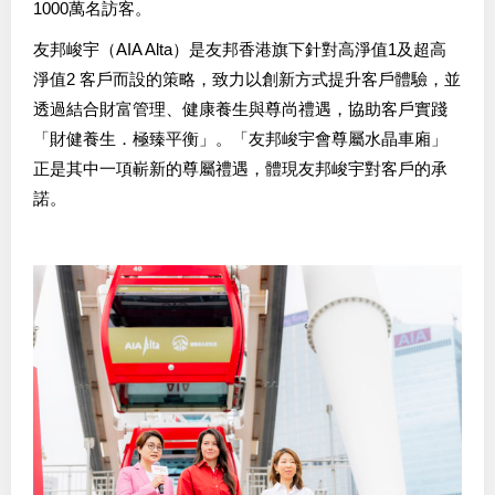
1000萬名訪客。
友邦峻宇（AIA Alta）是友邦香港旗下針對高淨值1及超高
淨值2 客戶而設的策略，致力以創新方式提升客戶體驗，並
透過結合財富管理、健康養生與尊尚禮遇，協助客戶實踐
「財健養生．極臻平衡」。「友邦峻宇會尊屬水晶車廂」
正是其中一項嶄新的尊屬禮遇，體現友邦峻宇對客戶的承
諾。