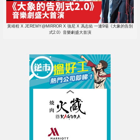
黃靖程 X JEREMY@MIRROR X 強尼 X 馮志佑 一連9場《大象的告別
式2.0》音樂劇盛大首演