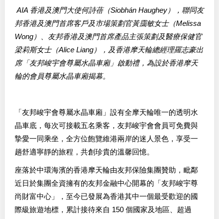
AIA 香港及澳門大使何詩蓓（Siobhán Haughey），聯同友
邦香港及澳門首席客戶及市場策劃官黃靄敏女士（Melissa
Wong）、友邦香港及澳門首席產品主張策劃及醫療保健官
梁莉斯女士（Alice Liang），及香港摩天輪總經理羅志豪出
席「友邦峻宇會尊屬水晶車廂」啟動禮，為設於香港摩天
輪的會員尊屬水晶車廂揭幕。
「友邦峻宇會尊屬水晶車廂」設有全摩天輪唯一的透明水
晶車底，每次可接載五名乘客，友邦峻宇會會員可免費與
摯愛一同乘坐，全方位飽覽維港兩岸的迷人景色，享受一
趟舒適寧靜的旅程，共創珍貴的溫馨回憶。
座落於中環海濱的香港摩天輪由友邦保險集團贊助，毗鄰
近日於集團全資擁有的友邦金融中心開幕的「友邦峻宇尊
尚財富中心」，至今已發展為香港其中一個最受歡迎的國
際級旅遊地標，累計接待來自 150 個國家及地區、超過