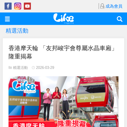
成為會員
精選活動
香港摩天輪 「友邦峻宇會尊屬水晶車廂」
隆重揭幕
精選活動
2026-03-29