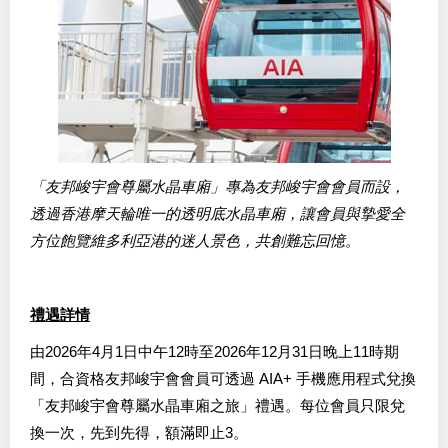
「友邦峻宇會尊屬水晶車廂」專為友邦峻宇會會員而設，
透過香港摩天輪唯一的透明底水晶車廂，讓會員與摯愛全
方位飽覽維多利亞港的迷人景色，共創難忘回憶。
禮遇詳情
由2026年4月1日中午12時至2026年12月31日晚上11時期
間，合資格友邦峻宇會會員可透過 AIA+ 手機應用程式兌換
「友邦峻宇會尊屬水晶車廂之旅」禮遇。每位會員只限兌
換一次，先到先得，額滿即止3。