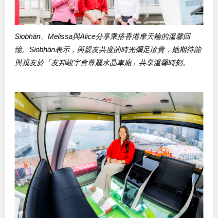
Siobhán、Melissa與Alice分享乘搭香港摩天輪的溫馨回
憶。Siobhán表示，與親友共度的時光彌足珍貴，她期待能
與親友於「友邦峻宇會尊屬水晶車廂」共享溫馨時刻。