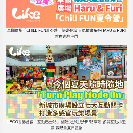
卓爾廣場「CHILL FUN夏令營」萌爆登場 人氣插畫角色HARU & FURI
首度進駐屯門
LEGO香港首個「互動巴士站」登陸尖沙咀/沙田/將軍澳 參與互動小遊
戲 贏限量夏日禮物