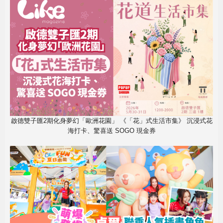
啟德雙子匯2期化身夢幻「歐洲花園」 《「花」式生活市集》 沉浸式花
海打卡、驚喜送 SOGO 現金券