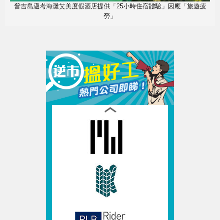
普吉島邁考海灘艾美度假酒店提供「25小時住宿體驗」因應「旅遊疲
勞」