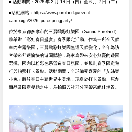
■ 活動期間：2026 年 3 月 19 日（四）至 6 月 2 日（二）
■活動網站：
https://www.puroland.jp/event-
campaign/2026_purospringparty/
位於東京都多摩市的三麗鷗彩虹樂園（Sanrio Puroland）
將舉辦「彩虹春日盛宴」春季限定活動。作為一所全天候
室內主題樂園，三麗鷗彩虹樂園無懼天候變化，全年為訪
客帶來舒適愉快的遊園體驗，為家庭帶來安心無憂的遊園
選擇。園內以粉彩色系營造春日氛圍，並規劃春季限定遊
行與拍照打卡景點。活動期間，全球備受喜愛的「艾絲樂
小兔」將於春日主題世界中登場，現身於打卡景點、原創
商品及限定餐點之中，為拍照與社群分享帶來絕佳場景。