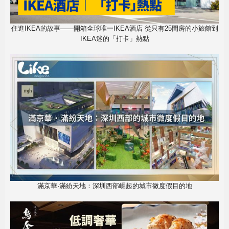
住進IKEA的故事——開箱全球唯一IKEA酒店 從只有25間房的小旅館到
IKEA迷的「打卡」熱點
滿京華·滿紛天地：深圳西部崛起的城市微度假目的地