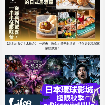
【深圳約會CHILL推介】 一齊去「鳥金」擼串飲清酒：情侶必試嘅深夜
微醺浪漫！