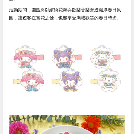
活動期間，園區將以繽紛花海與歡樂音樂營造濃厚春日氛
圍，讓遊客在賞花之餘，也能享受滿載歡笑的春日時光。