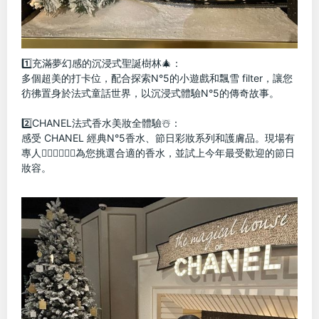
1️⃣充滿夢幻感的沉浸式聖誕樹林🎄：
多個超美的打卡位，配合探索N°5的小遊戲和飄雪 filter，讓您
彷彿置身於法式童話世界，以沉浸式體驗N°5的傳奇故事。
2️⃣CHANEL法式香水美妝全體驗☃️：
感受 CHANEL 經典N°5香水、節日彩妝系列和護膚品。現場有
專人👩🏻‍⚕️🧑🏻‍⚕️為您挑選合適的香水，並試上今年最受歡迎的節日
妝容。