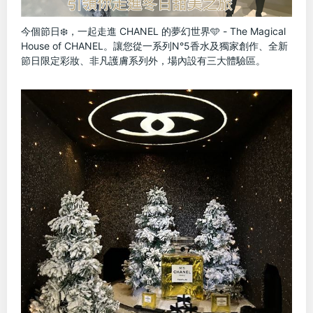
今個節日❄️，一起走進 CHANEL 的夢幻世界🩵 - The Magical 
House of CHANEL。讓您從一系列N°5香水及獨家創作、全新
節日限定彩妝、非凡護膚系列外，場內設有三大體驗區。