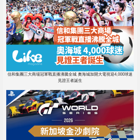
信和集團三大商場冠軍戰直播沸騰全城 奧海城加開大電視迎4,000球迷
見證王者誕生