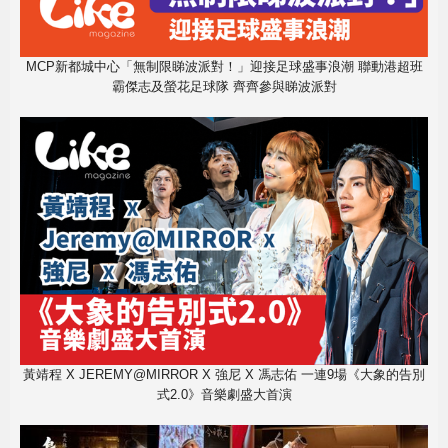
MCP新都城中心「無制限睇波派對！」迎接足球盛事浪潮 聯動港超班
霸傑志及螢花足球隊 齊齊參與睇波派對
黃靖程 X JEREMY@MIRROR X 強尼 X 馮志佑 一連9場《大象的告別
式2.0》音樂劇盛大首演