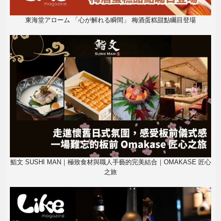
東海堂アローム 「心が解れる瞬間」 梅酒蛋糕甜點矚目登場
鮨文 SUSHI MAN｜極致食材與職人手藝的完美結合｜OMAKASE 匠心
之旅