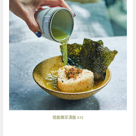
燒飯團茶漬飯
$32