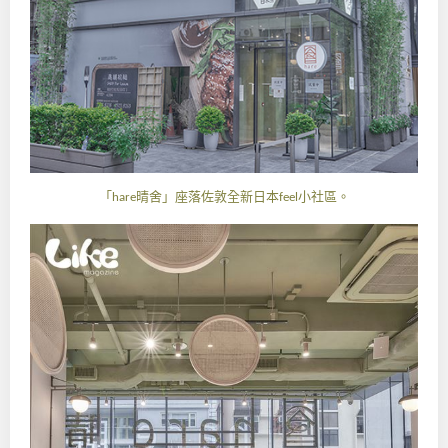
「
晴舍」座落佐敦全新日本
小社區。
hare
feel