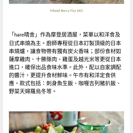
Mixed Berry Fizz $65
「
晴舍」作為摩登居酒屋，菜單以和洋食及
hare
日式串燒為主。廚師專程從日本訂製頂級的日本
串燒爐，讓食物帶有獨有炭火香味；部份食材如
薩摩雞肉、十勝豚肉、雞蛋及越光米等更從日本
進口，確保出品食味水準。此外，配以自家調配
的醬汁，更提升食材鮮味。午市有和洋定食供
應，款式包括：刺身魚生飯、咖喱吉列豬扒飯、
野菜天婦羅烏冬等。