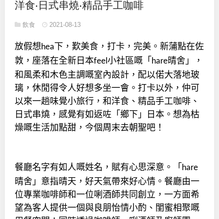
洋食‧日式串燒‧精品手工咖啡
飲食
2021-08-13
放假想
下，歎美食，打卡，完美。新蒲點在佐
hea
敦，座落在全新日本
小社區嘅「
晴舍」，
feel
hare
和風柔和木色主調嘅室內設計，配以偌大落地玻
璃，休閒得令人好想多坐一會。打卡以外，仲可
以來一趟味覺小旅行，和洋食、精品手工咖啡、
日式串燒，感覺有如返咗「鄉下」日本。想為枯
燥嘅生活加點甜，今個周末去朝聖吧！
餐廳名字有如人嘅姓名，賦有心思深意。「
hare
晴舍」意指晴天，好天氣帶來好心情。餐廳由一
位專業咖啡師和一位唎酒師共同創立，一方面希
望為客人提供一個與良朋怡情小酌、閨蜜相聚嘅