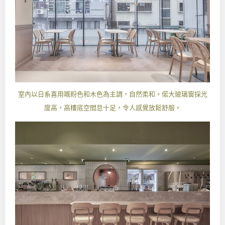
室內以日系喜用嘅粉色和木色為主調，自然柔和。偌大玻璃窗採光
度高，高樓底空間怠十足，令人感覺放鬆舒服。