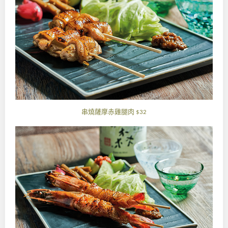
串燒薩摩赤雞腿肉
$32