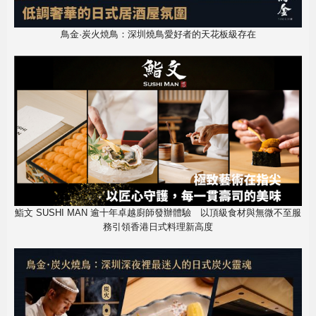
鳥金·炭火焼鳥：深圳燒鳥愛好者的天花板級存在
鮨文 SUSHI MAN 逾十年卓越廚師發辦體驗 以頂級食材與無微不至服
務引領香港日式料理新高度