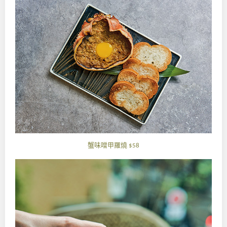
蟹味噌甲羅燒
$58