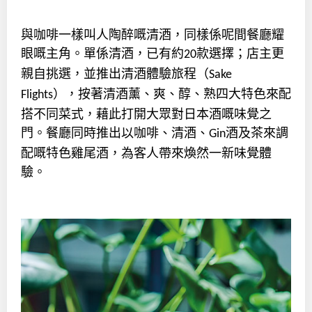
與咖啡一樣叫人陶醉嘅清酒，同樣係呢間餐廳耀
眼嘅主角。單係清酒，已有約
款選擇；店主更
20
親自挑選，並推出清酒體驗旅程（
Sake
），按著清酒薰、爽、醇、熟四大特色來配
Flights
搭不同菜式，藉此打開大眾對日本酒嘅味覺之
門。餐廳同時推出以咖啡、清酒、
酒及茶來調
Gin
配嘅特色雞尾酒，為客人帶來煥然一新味覺體
驗。