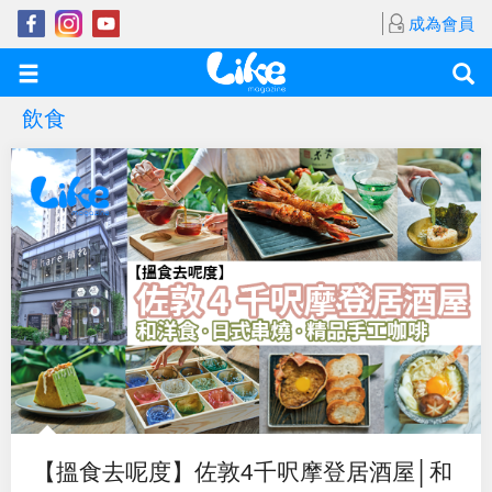
成為會員
飲食
【搵食去呢度】佐敦4千呎摩登居酒屋│和