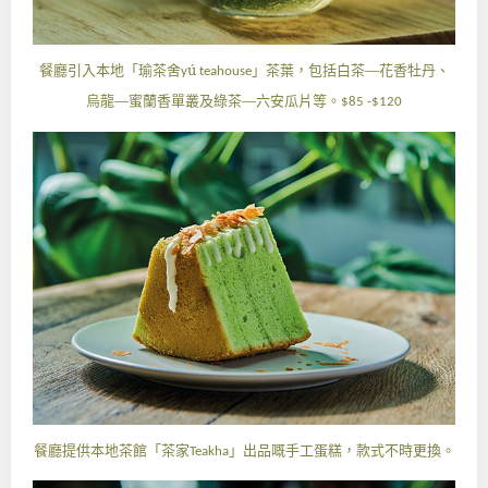
餐廳引入本地「瑜茶舍
ú
」茶葉，包括白茶—花香牡丹、
y
teahouse
烏龍—蜜蘭香單叢及綠茶—六安瓜片等。
$85 -$120
餐廳提供本地茶館「茶家
」出品嘅手工蛋糕，款式不時更換。
Teakha