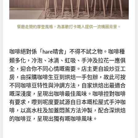
餐廳走簡約摩登風格，為喜歡打卡嘅人提供一流構圖背景。
咖啡絕對係「
晴舍」不得不試之物。咖啡種
hare
類多化，冷泡、冰滴、虹吸、手沖及拉花一應俱
全，迎合你不同心情嘅需要。店主更自設炒豆工
房，由採購咖啡生豆到烘焙一手包辦，故此可按
不同咖啡豆特性與沖調方法，自家烘焙出最適合
嘅深淺度，呈現出咖啡最佳風味。咖啡控對咖啡
有要求，嚟到呢度要試源自日本嘅松屋式手沖咖
啡，以高水柱及加蓋悶蒸方法沖製，配合深烘焙
的咖啡豆，呈現出獨有嘅咖啡風味。