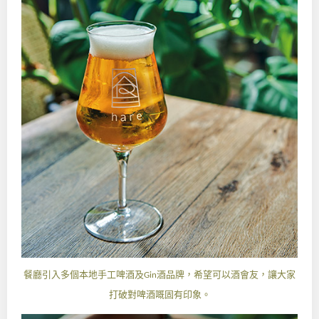
訂閱《Like Magazine》最新資訊！
鍾意睇有關生活Tips，同定期會員優惠？
立即電郵訂閱Like Magazine E-News！
餐廳引入多個本地手工啤酒及
酒品牌，希望可以酒會友，讓大家
Gin
打破對啤酒嘅固有印象。