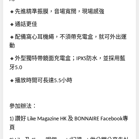
先進精準振膜，音場寬闊，現場感強
🔸
通話更佳
🔸
配備窩心耳機繩，不須帶充電盒，就可外出運
🔸
動
外型獨特帶鏡面充電盒；
防水，並採用藍
🔸
IPX5
牙
5.0
播放時間可長達
小時
🔸
5.5
參加辦法：
讚好
及
專
1)
Like Magazine HK
BONNAIRE Facebook
頁