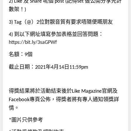
及
呢個
記得
做公開分享先計
2) Like
Share
post (
set
數架！
)
（
）
位對靚音質有要求唔隨便嘅朋友
3) Tag
@
2
到以下網址填寫參加表格並回答問題：
4)
https://bit.ly/3saGPWf
名額：
個
9
截止日期：
年
月
日
2021
4
14
11:59pm
得獎結果將於活動結束後於
官網及
Like Magazine
專頁公佈，得獎者將有專人通知領獎詳
Facebook
情。
圖片只供參考
*