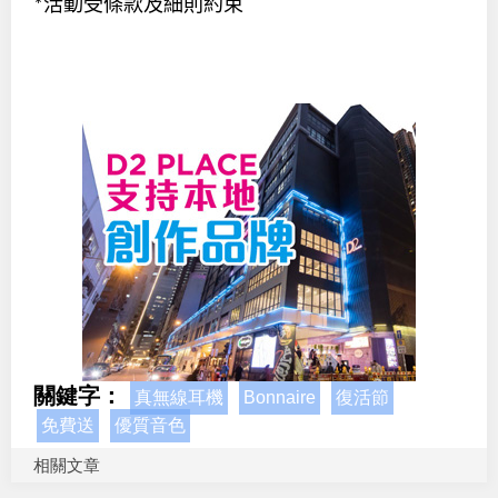
活動受條款及細則約束
*
關鍵字：
真無線耳機
Bonnaire
復活節
免費送
優質音色
相關文章