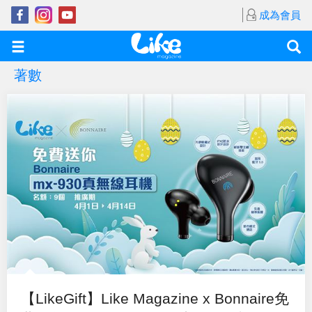
成為會員
著數
【LikeGift】Like Magazine x Bonnaire免