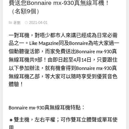
費送您Bonnaire mx-930真無線耳機！
（名額9個）
著數
2021-04-01
一對耳機，對唔少都市人來講已經成為日常必需
品之一。
同及
為咗大家過一
Like Magazine
Bonnaire
個動聽復活節，而家免費送出
真
Bonnaire mx-930
無線耳機共
部！由即日起至
月
日，只要跟住
9
4
14
以下參加辦法，就有機會得到
真
Bonnaire mx-930
無線耳機乙部，等大家可以隨時享受到優質音色
體驗！
真無線耳機特點：
Bonnaire mx-930
雙主機，左右平權；可作雙耳立體聲或單耳使
🔸
用