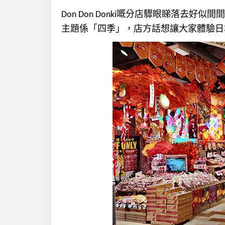
嘅分店驟眼睇落去好似間間
Don Don Donki
主題係「四季」，店方話想讓大家體驗日