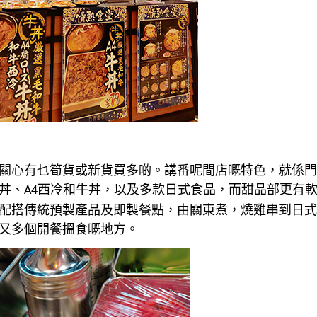
關心有乜筍貨或新貨買多啲。講番呢間店嘅特色，就係門
丼、
西冷和牛丼，以及多款日式食品，而甜品部更有
A4
配搭傳統預製產品及即製餐點，由關東煮，燒雞串到日式
又多個開餐搵食嘅地方。