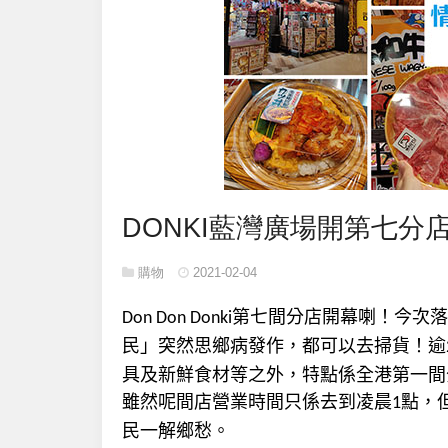
DONKI藍灣廣場開第七分
購物
2021-02-04
第七間分店開幕喇！今次落
Don Don Donki
民」突然思鄉病發作，都可以去掃貨！逾
具及新鮮食材等之外，特點係全港第一間
雖然呢間店營業時間只係去到凌晨
點，
1
民一解鄉愁。