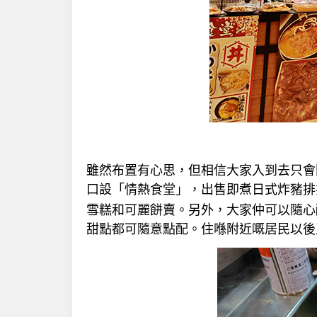
雖然布置有心思，但相信大家入到去只會
口設「情熱食堂」，出售即煮日式炸豬排
雪糕和可麗餅賣。另外，大家仲可以隨心
甜點都可隨意點配。住喺附近嘅居民以後