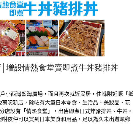
店│增設情熱食堂賣即煮牛丼豬排丼
戶小西灣藍灣廣場，而且再次就近民居，住喺附近嘅「
萬呎新店，除咗有大量日本零食、生活品、美妝品、玩
2
分店設有「情熱食堂」，出售即煮日式炸豬排丼、牛丼。
但咁夜仲可以買到日本美食和用品，足以為久未出遊嘅鄉