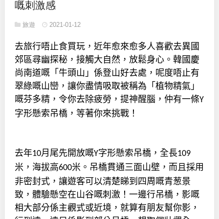
嘅刺激感
旅遊
2021-01-12
去旅行唔止食買玩，近年愈來愈多人喜歡去異國
郊區尋幽探秘，接觸大自然，放鬆身心。韓國慶
尚南道嘅「牛頭山」係登山好去處，呢度唔止有
翠綠嘅山巒，讓你盡情吸取被稱為「植物精氣」
嘅芬多精，令你去除疲勞，提神醒腦，仲有一條
Y
字形懸索吊橋，等著你來挑戰！
去年
月尾先開放嘅
字形懸索吊橋，全長
10
Y
109
米，海拔高
米。吊橋貫通三面山壁，而且採用
600
非密封式，讓遊客可以清楚睇到四周嘅青葱景
致，體驗懸空在山谷嘅刺激！一邊行吊橋，影嘅
相大部分係主觀式或近境，就算有朋友幫你影，