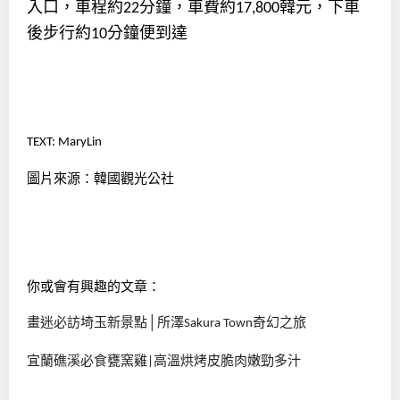
入口，車程約
分鐘，車費約
韓元，下車
22
17,800
後步行約
分鐘便到達
10
TEXT: MaryLin
圖片來源：韓國觀光公社
你或會有興趣的文章：
畫迷必訪埼玉新景點│所澤
奇幻之旅
Sakura Town
宜蘭礁溪必食甕窯雞
高溫烘烤皮脆肉嫩勁多汁
|