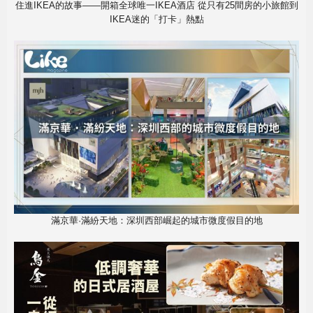
住進IKEA的故事——開箱全球唯一IKEA酒店 從只有25間房的小旅館到
IKEA迷的「打卡」熱點
滿京華·滿紛天地：深圳西部崛起的城市微度假目的地