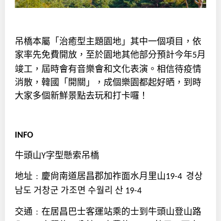
吊橋本屬「治癒型主題園地」其中一個項目，依
家率先免費開放，至於園地其他部分預計今年
月
5
竣工，屆時會有音樂會和文化表演。相信待疫情
消散，韓國「開關」，成個樂園都起好晒，到時
大家多個新鮮景點去玩和打卡囉！
INFO
牛頭山
字型懸索吊橋
Y
地址﹕慶尙南道居昌郡加祚面水月里山
경상
19-4
남도
거창군
가조면
수월리
산
19-4
交通﹕在居昌巴士客運站乘的士到牛頭山登山路