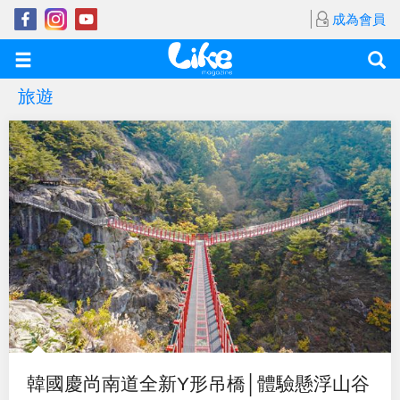
成為會員
旅遊
韓國慶尚南道全新Y形吊橋│體驗懸浮山谷