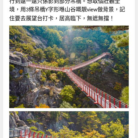
行到遠一遠只係影到部分吊橋。想取個壯觀全
境，用
條吊橋
字形喺山谷嘅靚
做背景，記
3
Y
view
住要去展望台打卡，居高臨下，無遮無擋！