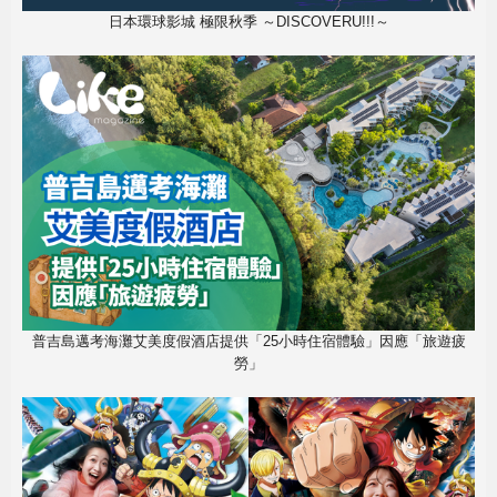
日本環球影城 極限秋季 ～DISCOVERU!!!～
普吉島邁考海灘艾美度假酒店提供「25小時住宿體驗」因應「旅遊疲
勞」