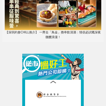
【深圳約會CHILL推介】 一齊去「鳥金」擼串飲清酒：情侶必試嘅深夜
微醺浪漫！