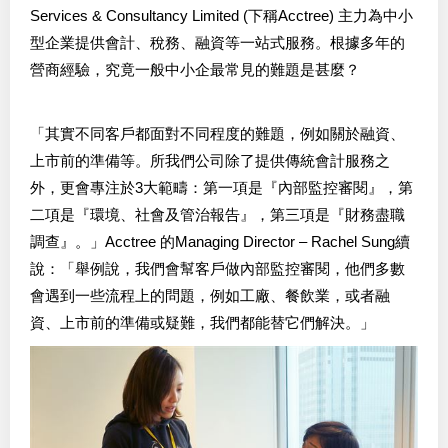
Services & Consultancy Limited (下稱Acctree) 主力為中小
型企業提供會計、稅務、融資等一站式服務。根據多年的
營商經驗，究竟一般中小企最常見的難題是甚麼？
「其實不同客戶都面對不同程度的難題，例如關於融資、
上市前的準備等。所我們公司除了提供傳統會計服務之
外，更會專注於3大範疇：第一項是『內部監控審閱』，第
二項是『環境、社會及管治報告』，第三項是『財務盡職
調查』。」Acctree 的Managing Director – Rachel Sung續
說：「舉例說，我們會幫客戶做內部監控審閱，他們多數
會遇到一些流程上的問題，例如工廠、餐飲業，或者融
資、上市前的準備或疑難，我們都能替它們解決。」