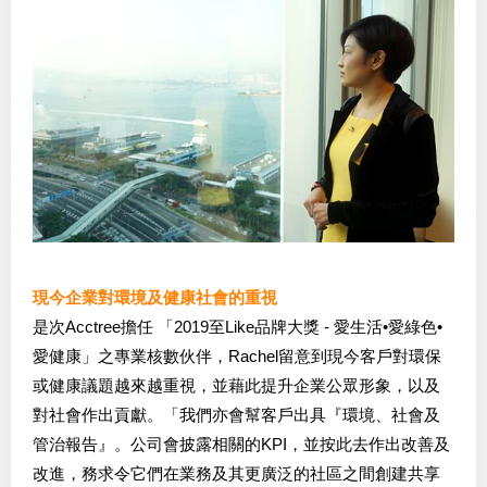
現今企業對環境及健康社會的重視
是次Acctree擔任 「2019至Like品牌大獎 - 愛生活•愛綠色•
愛健康」之專業核數伙伴，Rachel留意到現今客戶對環保
或健康議題越來越重視，並藉此提升企業公眾形象，以及
對社會作出貢獻。「我們亦會幫客戶出具『環境、社會及
管治報告』。公司會披露相關的KPI，並按此去作出改善及
改進，務求令它們在業務及其更廣泛的社區之間創建共享