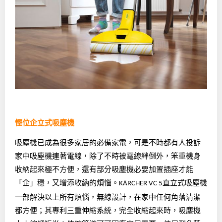
慳位企立式吸塵機
吸塵機已成為很多家居的必備家電，可是不時都有人投訴
訂閱《Like Magazine》最新資訊！
家中吸塵機連著電線，除了不時被電線絆倒外，笨重機身
鍾意睇有關生活Tips，同定期會員優惠？
收納起來極不方便，還有部分吸塵機必要加置插座才能
立即電郵訂閱Like Magazine E-News！
「企」穩，又增添收納的煩惱。
直立式吸塵機
KÄRCHER
VC 5
一部解決以上所有煩惱，無線設計，在家中任何角落清潔
都方便；其專利三重伸縮系統，完全收縮起來時，吸塵機