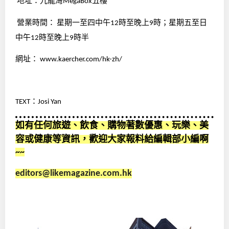
地址：九龍灣
五樓
MegaBox
營業時間：
星期一至四中午
時至晚上
時；星期五至日
12
9
中午
時至晚上
時半
12
9
網址：
www.kaercher.com/hk-zh/
：
TEXT
Josi Yan
如有任何旅遊、飲食、購物著數優惠、玩樂、美
容或健康等資訊，歡迎大家報料給編輯部小編啊
~~
editors@likemagazine.com.hk