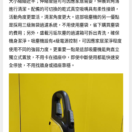
大小縮細近半；伸縮管道可可因應家居需要，伸展到角落
進行清潔。配備的可切換的乾式真空吸嘴具有柔性接頭，
如選擇提交電郵，將代表閣下同意Like Magazine的
私隱政策
。
活動角度更靈活，清潔角度更大。這部吸塵機的另一優點
閣下亦可隨時按Like Magazine發出E-News之指示取消訂閱。
是採用三級無袋過濾系統，不用使用塵袋，省下購買塵袋
的費用；另外，盛載污垢灰塵的過濾箱可拆出青洗，確保
機身潔淨。吸塵機設有
級電源控制，可因應家居潔淨程度
4
使用不同的強弱力度。更重要一點是這部吸塵機能夠直立
獨立式置放，不用卡在插座中，即使中斷使用都能快速安
全停放，不用找牆身或插座靠穩。