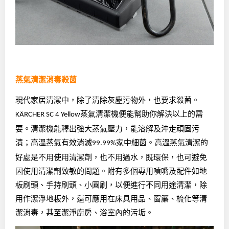
蒸氣清潔消毒殺菌
現代家居清潔中，除了清除灰塵污物外，也要求殺菌。
蒸氣清潔機便能幫助你解決以上的需
KÄRCHER
SC 4 Yellow
要。清潔機能釋出強大蒸氣壓力，能溶解及沖走頑固污
漬；高溫蒸氣有效消滅
家中細菌。高溫蒸氣清潔的
99.99%
好處是不用使用清潔劑，也不用過水，既環保，也可避免
因使用清潔劑致敏的問題。附有多個專用噴嘴及配件如地
板刷頭、手持刷頭、小圓刷，以便進行不同用途清潔，除
用作潔淨地板外，還可應用在床具用品、窗簾、梳化等清
潔消毒，甚至潔淨廚房、浴室內的污垢。