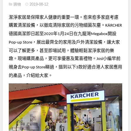
購物
2019-08-12
潔淨家居是保障家人健康的重要一環。愈來愈多家庭考慮
購置清潔設備，以徹底清除家居的污物細菌灰塵。
KÄRCHER
德國高潔即日起至
年
月
日在九龍灣
開設
2020
1
24
Megabox
，展出最齊全的家用及戶外清潔設備，讓大家
Pop-up Store
可以了解更多，甚至即場試用，體驗輕鬆潔淨家居的樂
趣。現場購買產品，更可享優惠及驚喜禮物。
小編早前
Josi
親身去
睇過，搵到以下
款好適合港人家居應用
Pop-up Store
3
的產品，介紹給大家。