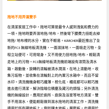
拖地不用弄濕雙手
在清潔家居工作中，拖地可算是最令人感到洩氣和費力的
一項。拖地時要弄濕地拖
地布，然後彎下腰費力扭乾去掉
/
地拖
地布裡的水分，實在不輕易。
最近推出了全
/
KÄRCHER
新的
無線地板清洗機，一面濕抹地，一面吸走污物，全
FC3
程立站便可，可用彎身，又不用使力扭地拖
地布，輕鬆清
/
走地上的污物。
無線地板清洗機前端設有滾筒及清水
FC3
箱，啟動後，旋轉的滾輪被清水潤濕，在地上滾動地，收
集污垢物，並收集在滾輪對上的內置污水箱中，而且不留
水印。清洗機機身輕巧纖薄，梳化底、櫃底都可以輕巧推
進去進行清潔，解決陰暗位積塵及藏污的煩惱；另外清洗
機的無線設計，應用於廁所、廚房及浴室等地方清潔，雙
手不用濕水，便能輕鬆做到濕水拖地的清潔工作。清洗機
適用於所有硬地板上，例如鑲木地板、層壓板，也適用於