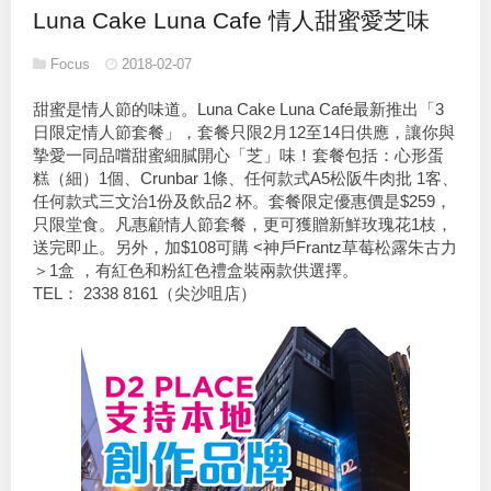
Luna Cake Luna Cafe 情人甜蜜愛芝味
Focus
2018-02-07
甜蜜是情人節的味道。Luna Cake Luna Café最新推出「3
日限定情人節套餐」，套餐只限2月12至14日供應，讓你與
摯愛一同品嚐甜蜜細膩開心「芝」味！套餐包括：心形蛋
糕（細）1個、Crunbar 1條、任何款式A5松阪牛肉批 1客、
任何款式三文治1份及飲品2 杯。套餐限定優惠價是$259，
只限堂食。凡惠顧情人節套餐，更可獲贈新鮮玫瑰花1枝，
送完即止。另外，加$108可購 <神戶Frantz草莓松露朱古力
＞1盒 ，有紅色和粉紅色禮盒裝兩款供選擇。
TEL： 2338 8161（尖沙咀店）