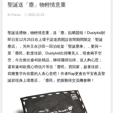
聖誕送「塵」物輕情意重
Focus
2015-12-23
聖誕送禮物，物輕情意重，送「塵」貼晒題啦！Dustykid於
即日至12月25日在上環干諾道西開設首間期間限定「聖誕
塵店」，另外又在沙田一田泊咗架「聖誕塵車」，要與一
眾「塵民」歡度佳節。Dustykid出得嚟見人，唔會兩手空
空，今次推出逾40款精品，睇得擺得玩得，送人夠心思；
還有逾40款窩心明信片等住「塵民」買回家，趁著佳節，
寫幾隻字向你愛的人表心意吧！作者Rap更會在平安夜及聖
誕節現身上環塵店，「塵民」把握難得交流機會啊！