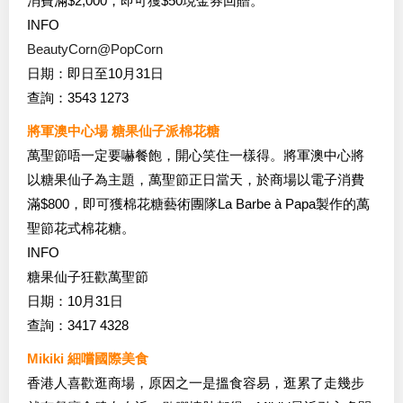
消費滿$2,000，即可獲$50現金券回贈。
INFO
BeautyCorn@PopCorn
日期：即日至10月31日
查詢：3543 1273
將軍澳中心場 糖果仙子派棉花糖
萬聖節唔一定要嚇餐飽，開心笑住一樣得。將軍澳中心將
以糖果仙子為主題，萬聖節正日當天，於商場以電子消費
滿$800，即可獲棉花糖藝術團隊La Barbe à Papa製作的萬
聖節花式棉花糖。
INFO
糖果仙子狂歡萬聖節
日期：10月31日
查詢：3417 4328
Mikiki 細嚐國際美食
香港人喜歡逛商場，原因之一是搵食容易，逛累了走幾步