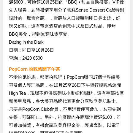
滿$600，可換領10月25日的「BBQ • 甜品自助盛宴」VIP優
先入場券，屆時盡情享用分子雪糕Sense Dessert Café特別
設計的「魔雪奇葩」，雪葩放入口後咀嚼即口鼻出煙，好
玩又好味；還有帝京酒店的創意中式及日式甜品、即烤
BBQ美食，得到無窮味覺享受。
Dating in the Dark
日期：即日至10月26日
查詢：2429 6500
PopCorn 扮靚悠閒下午茶
不愛扮鬼扮馬，那麼扮靚吧！PopCorn聯同17個世界級美
容及個人護理品牌，在10月25至26日下午舉行靚靚悠悠閒
High Tea，現場不但供應美味小蛋糕和甜點，還有手部按摩
和美甲服務，各大美容品牌代表更會分享秋季美肌貼士。
只要是PopCorn Club會員，不用消費便可參加，名額先到
先得，額滿即止。另外，推廣期內在商場消費滿$100，即
可參加抽獎，有機會贏取美容現金券、護膚套裝。以電子