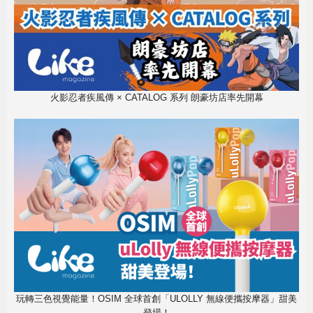
火影忍者疾風傳 × CATALOG 系列 朗豪坊店率先開幕
玩轉三色視覺能量！OSIM 全球首創「ULOLLY 無線便攜按摩器」甜美
登場！