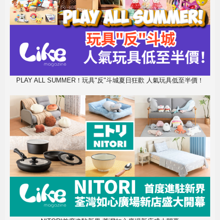
PLAY ALL SUMMER！玩具"反"斗城夏日狂歡 人氣玩具低至半價！