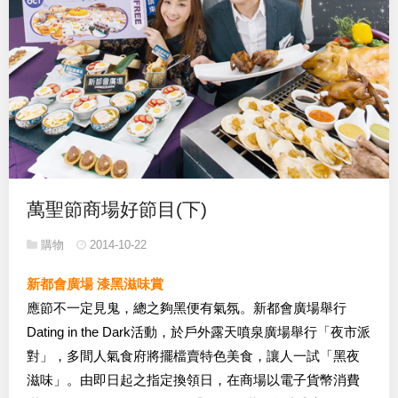
萬聖節商場好節目(下)
購物
2014-10-22
新都會廣場 漆黑滋味賞
應節不一定見鬼，總之夠黑便有氣氛。新都會廣場舉行
Dating in the Dark活動，於戶外露天噴泉廣場舉行「夜市派
對」，多間人氣食府將擺檔賣特色美食，讓人一試「黑夜
滋味」。由即日起之指定換領日，在商場以電子貨幣消費