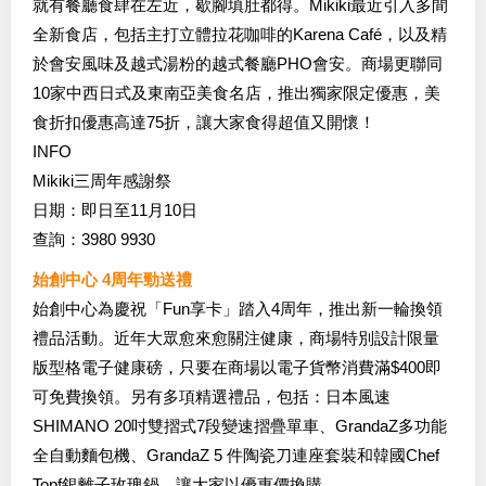
就有餐廳食肆在左近，歇腳填肚都得。Mikiki最近引入多間
全新食店，包括主打立體拉花咖啡的Karena Café，以及精
於會安風味及越式湯粉的越式餐廳PHO會安。商場更聯同
10家中西日式及東南亞美食名店，推出獨家限定優惠，美
食折扣優惠高達75折，讓大家食得超值又開懷！
INFO
Mikiki三周年感謝祭
日期：即日至11月10日
查詢：3980 9930
始創中心 4周年勁送禮
始創中心為慶祝「Fun享卡」踏入4周年，推出新一輪換領
禮品活動。近年大眾愈來愈關注健康，商場特別設計限量
版型格電子健康磅，只要在商場以電子貨幣消費滿$400即
可免費換領。另有多項精選禮品，包括：日本風速
SHIMANO 20吋雙摺式7段變速摺疊單車、GrandaZ多功能
全自動麵包機、GrandaZ 5 件陶瓷刀連座套裝和韓國Chef
Topf銀離子玫瑰鍋，讓大家以優惠價換購。