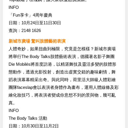
INFO
「Fun享卡」4周年慶典
日期：10月24日至11日30日
查詢：2148 1626
新城市廣場 驚叫肢體藝術表演
人體奇妙，如果扭曲到極限，究竟是怎模樣？新城市廣場
將舉行The Body Talks肢體藝術表演，德國著名影子舞團
Die Mobilés將首度訪港，以精湛舞技及靈活多變的肢體形
態動作，透過光影投射，創造出虛實交錯的趣味劇情，舞
蹈表演幕幕精采出奇。與此同時，荷里活大師級人體彩繪
團隊faceslap會以表演者身體作為畫布，運用人體線條及彩
繪化妝技巧，將表演者變成你意想不到的景與物，幾可亂
真。
INFO
The Body Talks 活動
日期：10月30日至11月2日