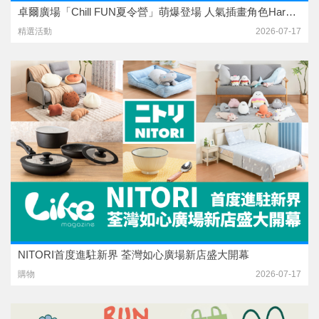
卓爾廣場「Chill FUN夏令營」萌爆登場 人氣插畫角色Haru & Furi首度進駐屯門
精選活動
2026-07-17
NITORI首度進駐新界 荃灣如心廣場新店盛大開幕
購物
2026-07-17