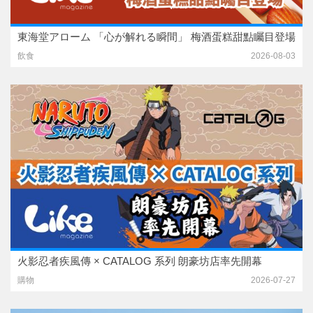
東海堂アローム 「心が解れる瞬間」 梅酒蛋糕甜點矚目登場
飲食
2026-08-03
火影忍者疾風傳 × CATALOG 系列 朗豪坊店率先開幕
購物
2026-07-27