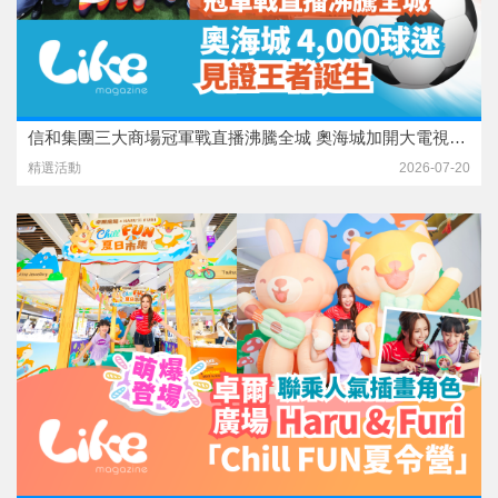
信和集團三大商場冠軍戰直播沸騰全城 奧海城加開大電視迎4,000球迷 見證王者誕生
精選活動
2026-07-20